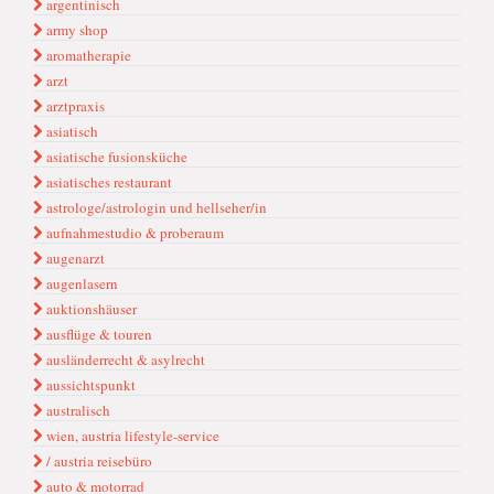
argentinisch
army shop
aromatherapie
arzt
arztpraxis
asiatisch
asiatische fusionsküche
asiatisches restaurant
astrologe/astrologin und hellseher/in
aufnahmestudio & proberaum
augenarzt
augenlasern
auktionshäuser
ausflüge & touren
ausländerrecht & asylrecht
aussichtspunkt
australisch
wien, austria lifestyle-service
/ austria reisebüro
auto & motorrad