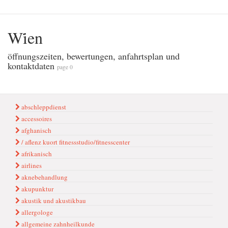
Wi̇en
öffnungszeiten, bewertungen, anfahrtsplan und
kontaktdaten
page 0
abschleppdienst
accessoires
afghanisch
/ aflenz kuort fitnessstudio/fitnesscenter
afrikanisch
airlines
aknebehandlung
akupunktur
akustik und akustikbau
allergologe
allgemeine zahnheilkunde