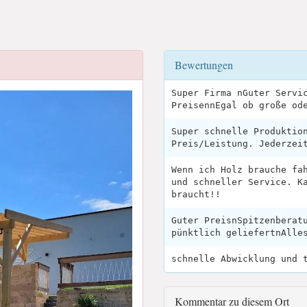
Bewertungen
Super Firma nGuter Servi
PreisennEgal ob große od
Super schnelle Produktio
Preis/Leistung. Jederzei
Wenn ich Holz brauche fa
und schneller Service. K
braucht!!
Guter PreisnSpitzenberat
pünktlich geliefertnAlle
schnelle Abwicklung und 
Kommentar zu diesem Ort