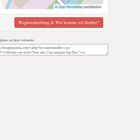
©
OpenStreetMap
contributors
Wegbeschreibung & Wie komme ich hierher?
tplans zu ihrer webseite;