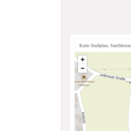
Karte Stadtplan, Satellitena
+
−