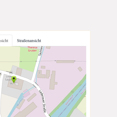
nsicht
Straßenansicht