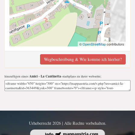
©
OpenStreetMap
contributors
Wegbeschreibung & Wie komme ich hierher?
hinzufügen eines
Amici - La Cantinetta
-stadtplans zu ihrer webseite;
Urheberrecht 2026 | Alle Rechte vorbehalten.