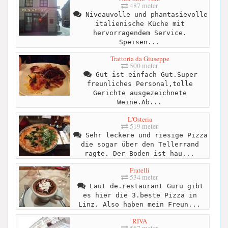
487 meter
Niveauvolle und phantasievolle
italienische Küche mit
hervorragendem Service.
Speisen...
Trattoria da Giuseppe
500 meter
Gut ist einfach Gut.Super
freunliches Personal,tolle
Gerichte ausgezeichnete
Weine.Ab...
L'Osteria
519 meter
Sehr leckere und riesige Pizza
die sogar über den Tellerrand
ragte. Der Boden ist hau...
Fratelli
534 meter
Laut de.restaurant Guru gibt
es hier die 3.beste Pizza in
Linz. Also haben mein Freun...
RIVA