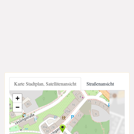
Karte Stadtplan, Satellitenansicht
Straßenansicht
+
−