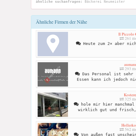
ähnliche suchanfragen:
Bäckerei Neumeister
Ähnliche Firmen der Nähe
Il Piccolo
261 me
Heute zum 2× aber nich
auman
293 me
Das Personal ist sehr 
Essen kann ich jedoch ni
Kostere
325 me
hole mir hier manchmal 
wirklich gut und frisch
Hollerk
562 me
Von außen fast unschein