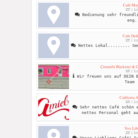
Café Ma
1 k
Bedienung sehr freundli
eng.
Cafe Defi
1 k
Nettes Lokal......... Ge
Çinaralti Bäckerei & C
1 k
Wir freuen uns auf DEIN B
Team 
Caféteria 
1 k
Sehr nettes Café schön e
nettes Personal geht a
Vox Lib
1 k
Unser Lieblings-Café! Su