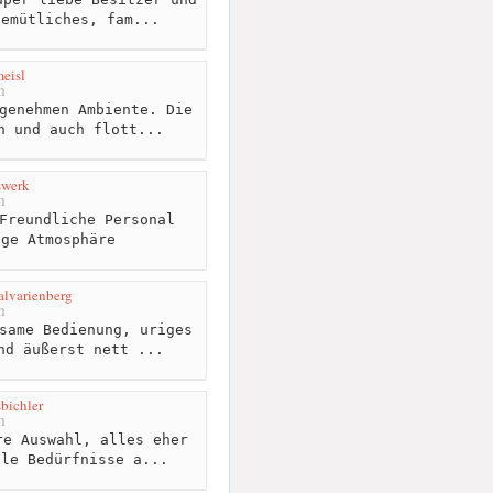
gemütliches, fam...
eisl
m
genehmen Ambiente. Die
h und auch flott...
swerk
m
Freundliche Personal
ige Atmosphäre
alvarienberg
m
same Bedienung, uriges
nd äußerst nett ...
bichler
m
e Auswahl, alles eher
ale Bedürfnisse a...