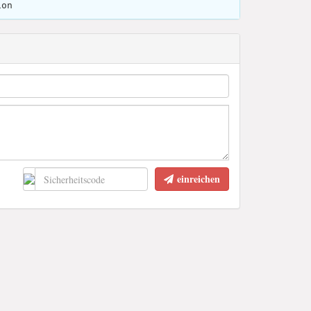
ion
einreichen