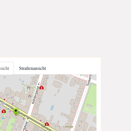
nsicht
Straßenansicht