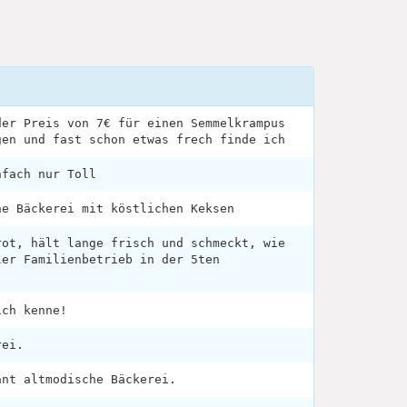
der Preis von 7€ für einen Semmelkrampus
gen und fast schon etwas frech finde ich
nfach nur Toll
he Bäckerei mit köstlichen Keksen
rot, hält lange frisch und schmeckt, wie
ler Familienbetrieb in der 5ten
ich kenne!
rei.
ant altmodische Bäckerei.