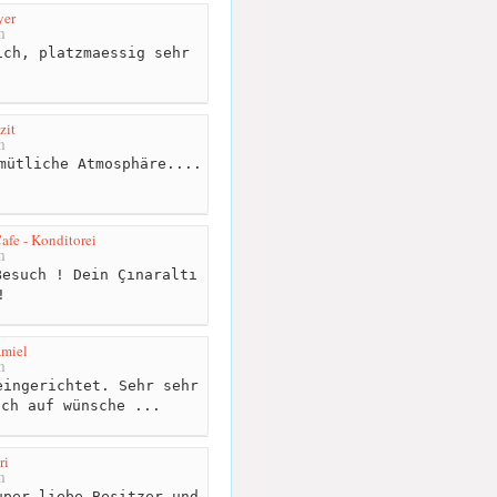
yer
m
ch, platzmaessig sehr
zit
m
mütliche Atmosphäre....
afe - Konditorei
m
esuch ! Dein Çınaraltı
!
Amiel
m
ingerichtet. Sehr sehr
uch auf wünsche ...
ri
m
per liebe Besitzer und