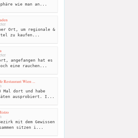
sphäre wie man an...
laden
ter
er Ort, um regionale &
ttel zu kaufen...
a
ter
rt, angefangen hat es
noch eine rauchen...
e Restaurant Wien ...
m
 Mal dort und habe
täten ausprobiert. I...
istro
m
ezirk mit dem Gewissen
sammen sitzen i...