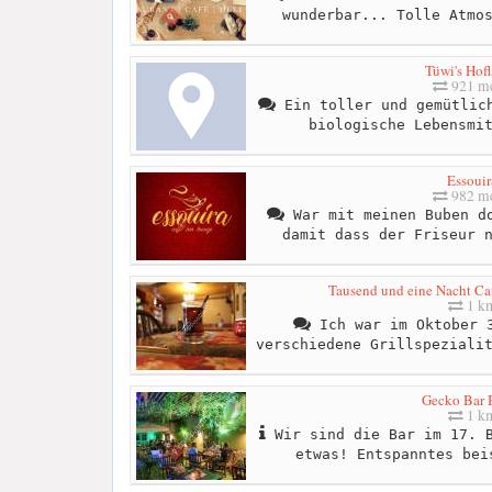
wunderbar... Tolle Atmo
Tüwi's Hof
921 me
Ein toller und gemütlich
biologische Lebensmi
Essouir
982 me
War mit meinen Buben do
damit dass der Friseur 
Tausend und eine Nacht Caf
1 k
Ich war im Oktober 3
verschiedene Grillspeziali
Gecko Bar B
1 k
Wir sind die Bar im 17. B
etwas! Entspanntes bei