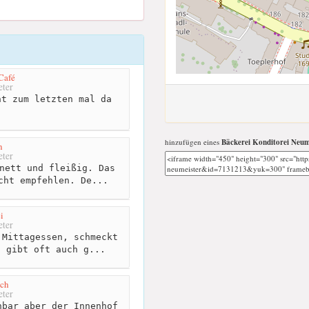
 Café
ter
t zum letzten mal da
hinzufügen eines
Bäckerei Konditorei Neum
n
ter
nett und fleißig. Das
cht empfehlen. De...
i
ter
Mittagessen, schmeckt
, gibt oft auch g...
och
ter
bar aber der Innenhof