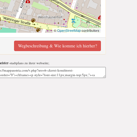
©
OpenStreetMap
contributors
Wegbeschreibung & Wie komme ich hierher?
eister
-stadtplans zu ihrer webseite;