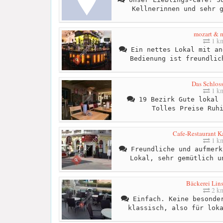
Kellnerinnen und sehr 
mozart & m
1 k
Ein nettes Lokal mit an
Bedienung ist freundlic
Das Schlos
1 k
19 Bezirk Gute lokal 
Tolles Preise Ruh
Cafe-Restaurant K
1 k
Freundliche und aufmerk
Lokal, sehr gemütlich u
Bäckerei Lins
2 k
Einfach. Keine besonder
klassisch, also für lok