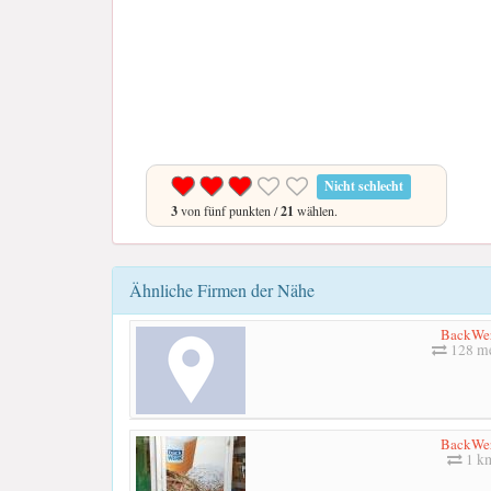
Nicht schlecht
3
von fünf punkten /
21
wählen.
Ähnliche Firmen der Nähe
BackWe
128 me
BackWe
1 k