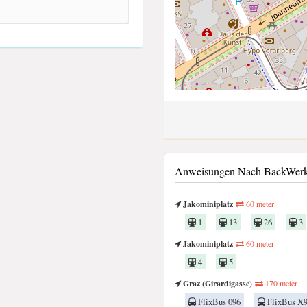
Anweisungen Nach BackWerk 
Jakominiplatz
60 meter
1
13
26
3
Jakominiplatz
60 meter
4
5
Graz (Girardigasse)
170 meter
FlixBus 096
FlixBus X