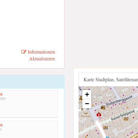
Informationen
Aktualisieren
Karte Stadtplan, Satellitena
+
rk
ter
−
rk
m