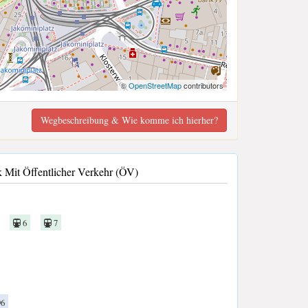
©
OpenStreetMap
contributors
Wegbeschreibung & Wie komme ich hierher?
Mit Öffentlicher Verkehr (ÖV)
6
7
96