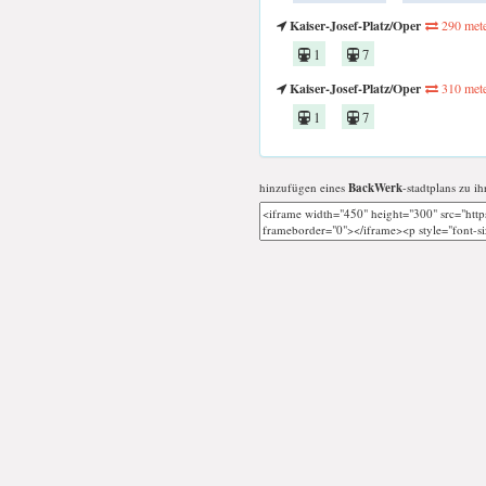
Kaiser-Josef-Platz/Oper
290 met
1
7
Kaiser-Josef-Platz/Oper
310 met
1
7
hinzufügen eines
BackWerk
-stadtplans zu ih