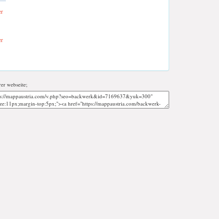
er
er
rer webseite;