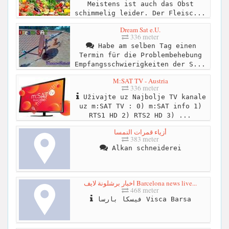
Meistens ist auch das Obst
schimmelig leider. Der Fleisc...
Dream Sat e.U.
336 meter
Habe am selben Tag einen
Termin für die Problembehebung
Empfangsschwierigkeiten der S...
M:SAT TV - Austria
336 meter
Uživajte uz Najbolje TV kanale
uz m:SAT TV : 0) m:SAT info 1)
RTS1 HD 2) RTS2 HD 3) ...
أزياء قمرات النمسا
383 meter
Alkan schneiderei
اخبار برشلونة لايف Barcelona news live...
468 meter
فيسكا بارسا Visca Barsa