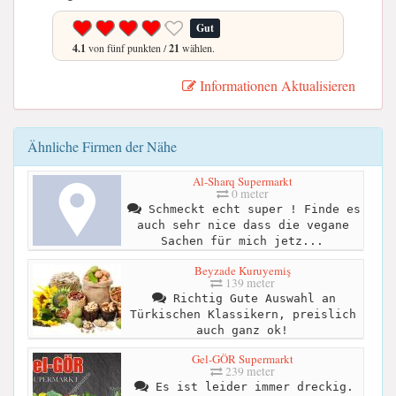
Gut
4.1
von fünf punkten /
21
wählen.
Informationen Aktualisieren
Ähnliche Firmen der Nähe
Al-Sharq Supermarkt
0 meter
Schmeckt echt super ! Finde es
auch sehr nice dass die vegane
Sachen für mich jetz...
Beyzade Kuruyemiş
139 meter
Richtig Gute Auswahl an
Türkischen Klassikern, preislich
auch ganz ok!
Gel-GÖR Supermarkt
239 meter
Es ist leider immer dreckig.