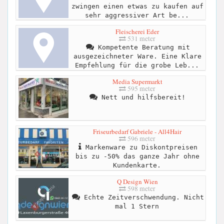
zwingen einen etwas zu kaufen auf
sehr aggressiver Art be...
Fleischerei Eder
531 meter
Kompetente Beratung mit
ausgezeichneter Ware. Eine Klare
Empfehlung für die grobe Leb...
Media Supermarkt
595 meter
Nett und hilfsbereit!
Friseurbedarf Gabriele - All4Hair
596 meter
Markenware zu Diskontpreisen
bis zu -50% das ganze Jahr ohne
Kundenkarte.
Q Design Wien
598 meter
Echte Zeitverschwendung. Nicht
mal 1 Stern