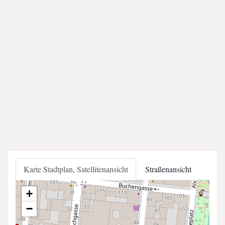
Karte Stadtplan, Satellitenansicht
Straßenansicht
+
−