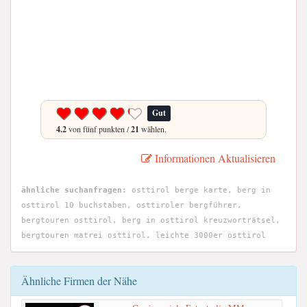
Gut
4.2
von fünf punkten /
21
wählen.
Informationen Aktualisieren
ähnliche suchanfragen:
osttirol berge karte, berg in
osttirol 10 buchstaben, osttiroler bergführer,
bergtouren osttirol, berg in osttirol kreuzworträtsel,
bergtouren matrei osttirol, leichte 3000er osttirol
Ähnliche Firmen der Nähe