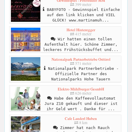
Gewinnspiel - Fotostudio MM
399 meter
BABYFOTO - Gewinnspiel Einfache
auf den link klicken und VIEL
GLÜCK! www.martinamuh...
Hotel Hinteregger
415 meter
Wir hatten einen tollen
Aufenthalt hier. Schöne Zimmer,
leckeres Frühstücksbuffet und...
Nationalpark Partnerbetriebe Osttirol
571 meter
Nationalpark Partnerbetriebe -
Offizielle Partner des
Nationalparks Hohe Tauern
Elektro Mühlburger GesmbH
626 meter
Habe den Kaffeevollautomat
Jura Z10 gekauft und dieser ist
ihr Geld wert . Danke für ...
Cafe Landerl Huben
8 km
Zimmer hat nach Rauch