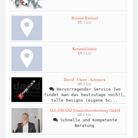
Roland Baldauf
2 km
Keramiklädele
3 km
David - Uhren - Schmuck
4 km
Hervorragender Service (wo
findet man das heutzutage noch?),
tolle Designs (eigene Sc...
ALL-FINANZ Finanzdienstleistung GmbH
6 km
Schnelle und Kompetente
Beratung