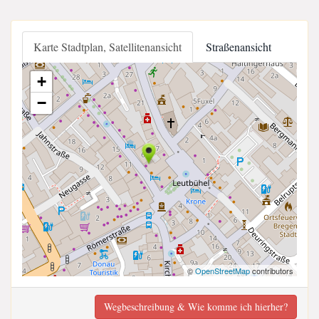
Karte Stadtplan, Satellitenansicht
Straßenansicht
+
−
©
OpenStreetMap
contributors
Wegbeschreibung & Wie komme ich hierher?