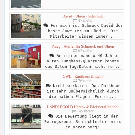
David - Uhren - Schmuck
47 meter
Für mich ist Schmuck David der
beste Juwelier im Ländle. Die
Mitarbeiter wissen immer...
Praeg - Atelier für Schmuck und Uhren
67 meter
An meiner nahezu 40 Jahre
alten Junghans-Quarzuhr konnte
das Datum Tag/Datum nicht me...
GWL - Kaufhaus & mehr
76 meter
Nicht wirklich. Das Parkhaus
ist sehr unübersichtlich durch
die halben Etagen. Für ei...
LÄNDLEGOLD Uhren- & Edelmetallhandel
145 meter
Die Bewertung liegt in der
Betrugszone! Schlechtester preis
in Vorarlberg!