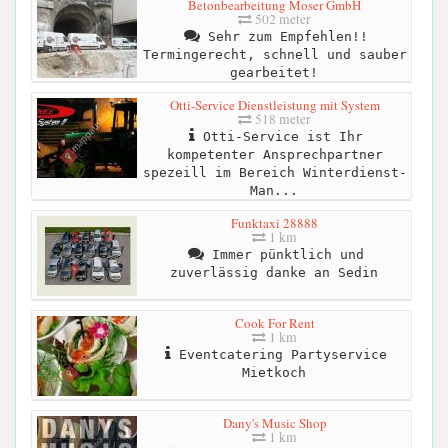
Betonbearbeitung Moser GmbH
502 meter
Sehr zum Empfehlen!!
Termingerecht, schnell und sauber
gearbeitet!
Otti-Service Dienstleistung mit System
518 meter
Otti-Service ist Ihr
kompetenter Ansprechpartner
spezeill im Bereich Winterdienst-
Man...
Funktaxi 28888
1 km
Immer pünktlich und
zuverlässig danke an Sedin
Cook For Rent
1 km
Eventcatering Partyservice
Mietkoch
Dany's Music Shop
1 km