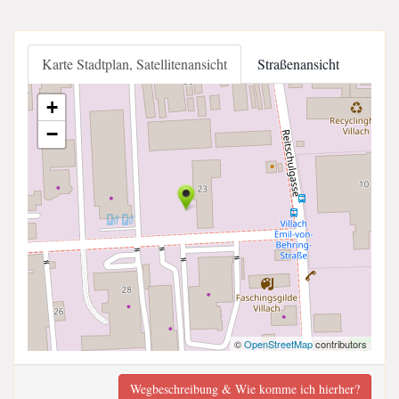
Karte Stadtplan, Satellitenansicht
Straßenansicht
+
−
©
OpenStreetMap
contributors
Wegbeschreibung & Wie komme ich hierher?