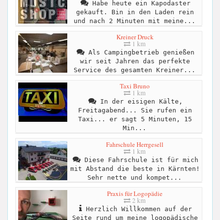
Habe heute ein Kapodaster
gekauft. Bin in den Laden rein
und nach 2 Minuten mit meine...
Kreiner Druck
1 km
Als Campingbetrieb genießen
wir seit Jahren das perfekte
Service des gesamten Kreiner...
Taxi Bruno
1 km
In der eisigen Kälte,
Freitagabend... Sie rufen ein
Taxi... er sagt 5 Minuten, 15
Min...
Fahrschule Herrgesell
1 km
Diese Fahrschule ist für mich
mit Abstand die beste in Kärnten!
Sehr nette und kompet...
Praxis für Logopädie
2 km
Herzlich Willkommen auf der
Seite rund um meine logopädische