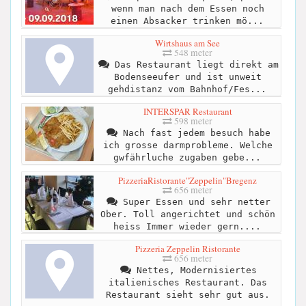
wenn man nach dem Essen noch
einen Absacker trinken mö...
Wirtshaus am See
548 meter
Das Restaurant liegt direkt am
Bodenseeufer und ist unweit
gehdistanz vom Bahnhof/Fes...
INTERSPAR Restaurant
598 meter
Nach fast jedem besuch habe
ich grosse darmprobleme. Welche
gwfährluche zugaben gebe...
PizzeriaRistorante"Zeppelin"Bregenz
656 meter
Super Essen und sehr netter
Ober. Toll angerichtet und schön
heiss Immer wieder gern....
Pizzeria Zeppelin Ristorante
656 meter
Nettes, Modernisiertes
italienisches Restaurant. Das
Restaurant sieht sehr gut aus.