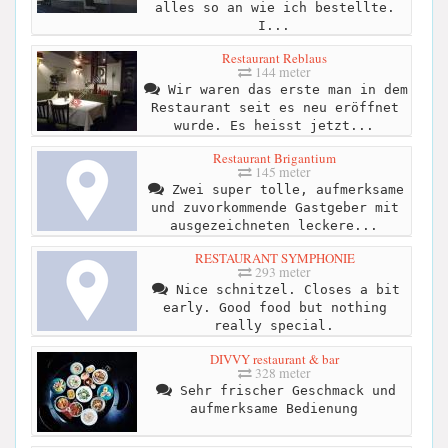
alles so an wie ich bestellte.
I...
Restaurant Reblaus
144 meter
Wir waren das erste man in dem
Restaurant seit es neu eröffnet
wurde. Es heisst jetzt...
Restaurant Brigantium
145 meter
Zwei super tolle, aufmerksame
und zuvorkommende Gastgeber mit
ausgezeichneten leckere...
RESTAURANT SYMPHONIE
293 meter
Nice schnitzel. Closes a bit
early. Good food but nothing
really special.
DIVVY restaurant & bar
328 meter
Sehr frischer Geschmack und
aufmerksame Bedienung