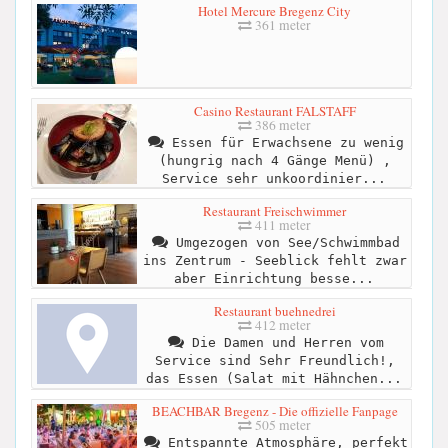
Hotel Mercure Bregenz City
361 meter
Casino Restaurant FALSTAFF
386 meter
Essen für Erwachsene zu wenig
(hungrig nach 4 Gänge Menü) ,
Service sehr unkoordinier...
Restaurant Freischwimmer
411 meter
Umgezogen von See/Schwimmbad
ins Zentrum - Seeblick fehlt zwar
aber Einrichtung besse...
Restaurant buehnedrei
412 meter
Die Damen und Herren vom
Service sind Sehr Freundlich!,
das Essen (Salat mit Hähnchen...
BEACHBAR Bregenz - Die offizielle Fanpage
505 meter
Entspannte Atmosphäre, perfekt