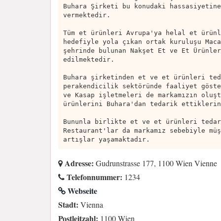
Buhara Şirketi bu konudaki hassasiyetine
vermektedir.
Tüm et ürünleri Avrupa'ya helal et ürünl
hedefiyle yola çıkan ortak kuruluşu Maca
şehrinde bulunan Nakşet Et ve Et Ürünler
edilmektedir.
Buhara şirketinden et ve et ürünleri ted
perakendicilik sektöründe faaliyet göste
ve Kasap işletmeleri de markamızın oluşt
ürünlerini Buhara'dan tedarik ettiklerin
Bununla birlikte et ve et ürünleri tedar
Restaurant'lar da markamız sebebiyle müş
artışlar yaşamaktadır.
Adresse:
Gudrunstrasse 177, 1100 Wien Vienne
Telefonnummer:
1234
Webseite
Stadt:
Vienna
Postleitzahl:
1100 Wien