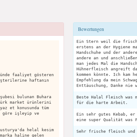
Bewertungen
Ein Stern weil die frisc
erstens an der Hygiene m
Handschuhe und der ander
andere an und anschließe
man jedes Mal die Handsc
Hühnerfleisch angreift d
kommen könnte. Ich kam h
ünde faaliyet gösteren
Empfehlung da mein Schwa
şterilerine haftanın
Enttäuschung, Danke nie 
şubesi bulunan Buhara
Beste Halal Fleisch was 
ürk market ürünlerini
für die harte Arbeit.
yaz et konusunda tüm
 göre işleyip ve
Ein sehr gutes Kebab, er
eine super Qualität was 
usturya'da helal kesim
Sehr frische fleisch und
marka haline gelen