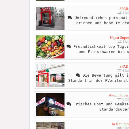
SPAR
1 k
Unfreundliches personal 
drinnen und habe telef
Hayat Supe
1 k
Freundlichkeit top Tägli
und Fleischwaren bin 
SPAR
1 k
Die Bewertung gilt i
Standort in der FVoritenst
Aycan Super
2 k
Frisches Obst und Gemüse
Standardsupe
In Natura 
2 k