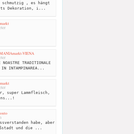
 schmutzig , es hängt
hts Dekoration, i...
markt
ter
OMANIAmarkt-VIENA
ter
 NOASTRE TRADITIONALE
 IN INTAMPINAREA...
rmarkt
ter
r, super Lammfleisch,
ens...!
ronto
m
ssverstanden habe, aber
ßstadt und die ...