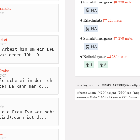
Sonnleithnergasse
220 meter
rmarkt
14A
ter
Erlachplatz
220 meter
14A
Sonnleithnergasse
270 meter
rket
ter
14A
 Arbeit hin um ein DPD
war gegen 10h. D...
Neilreichgasse
280 meter
1
6
 Szabo
ter
leischerei in der ich
hinzufügen eines
Buhara Avusturya
-stadtpl
te! Da kann man g...
ter
 die Frau Eva war sehr
sind),dann ist d...
ka
ter