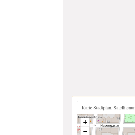
Karte Stadtplan, Satellitena
+
−