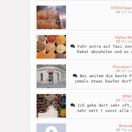
ETSAN Supe
437 me
Afghan Ma
601 me
Fuhr extra mit Taxi von
Paket abzuholen und es 
Fleischerei
687 me
Bei weitem die beste F
jemals etwas kaufen durf
SPAR
722 me
Ich gehe dort sehr oft,
sehr nett ( sonst alle 
Bedron
764 me