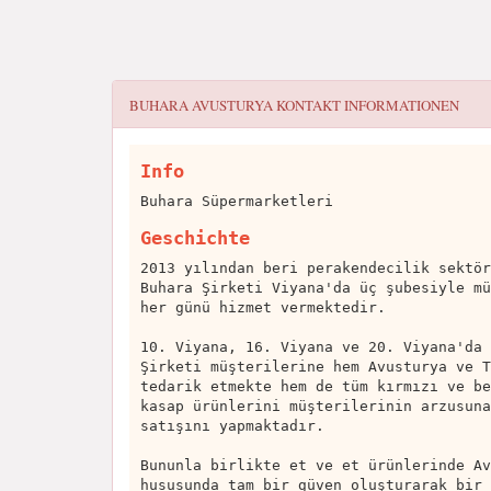
BUHARA AVUSTURYA
KONTAKT INFORMATIONEN
Info
Buhara Süpermarketleri
Geschichte
2013 yılından beri perakendecilik sektör
Buhara Şirketi Viyana'da üç şubesiyle mü
her günü hizmet vermektedir.
10. Viyana, 16. Viyana ve 20. Viyana'da 
Şirketi müşterilerine hem Avusturya ve T
tedarik etmekte hem de tüm kırmızı ve be
kasap ürünlerini müşterilerinin arzusuna
satışını yapmaktadır.
Bununla birlikte et ve et ürünlerinde Av
hususunda tam bir güven oluşturarak bir 