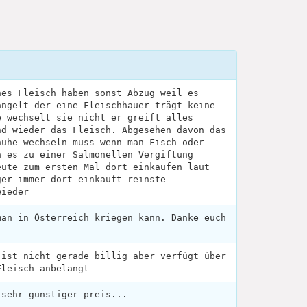
hes Fleisch haben sonst Abzug weil es
angelt der eine Fleischhauer trägt keine
e wechselt sie nicht er greift alles
nd wieder das Fleisch. Abgesehen davon das
huhe wechseln muss wenn man Fisch oder
a es zu einer Salmonellen Vergiftung
eute zum ersten Mal dort einkaufen laut
ger immer dort einkauft reinste
wieder
man in Österreich kriegen kann. Danke euch
 ist nicht gerade billig aber verfügt über
Fleisch anbelangt
 sehr günstiger preis...