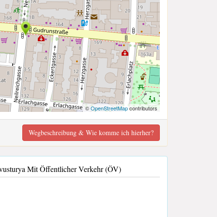
©
OpenStreetMap
contributors
Wegbeschreibung & Wie komme ich hierher?
sturya Mit Öffentlicher Verkehr (ÖV)