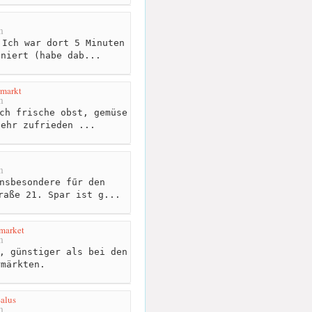
m
Ich war dort 5 Minuten
oniert (habe dab...
rmarkt
m
ch frische obst, gemüse
sehr zufrieden ...
m
nsbesondere fűr den
raße 21. Spar ist g...
market
m
, günstiger als bei den
rmärkten.
Salus
m