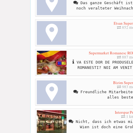
Das ganze Geschäft ist
noch veralteter Weihnac
Etsan Super
852 me
Supermarket Romanesc R
887 me
VA ESTE DOR DE PRODUSELE
ROMANESTI? NOI AM VENIT
Bizim Supe
983 me
Freundliche Mitarbeite
alles best
Interspar P
1 k
Nicht, dass ich etwas mi
Wien ist doch eine Gro