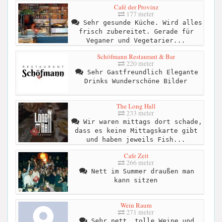
Café der Provinz
177 meter
Sehr gesunde Küche. Wird alles
frisch zubereitet. Gerade für
Veganer und Vegetarier...
Schöfmann Restaurant & Bar
220 meter
Sehr Gastfreundlich Elegante
Drinks Wunderschöne Bilder
The Long Hall
233 meter
Wir waren mittags dort schade,
dass es keine Mittagskarte gibt
und haben jeweils Fish...
Cafe Zeit
266 meter
Nett im Summer draußen man
kann sitzen
Wein Raum
271 meter
Sehr nett, tolle Weine und