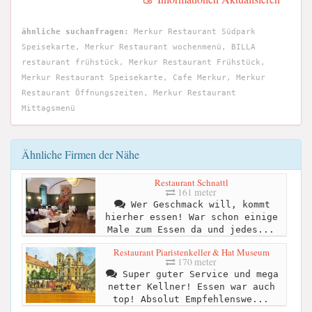
ähnliche suchanfragen:
Merkur Restaurant Südpark
Speisekarte, Merkur Restaurant wochenmenü, BILLA
restaurant frühstück, Merkur Restaurant Frühstück,
Merkur Restaurant Speisekarte, Cafe Merkur, Merkur
Restaurant Öffnungszeiten, Merkur Restaurant
Mittagsmenü
Ähnliche Firmen der Nähe
Restaurant Schnattl
161 meter
Wer Geschmack will, kommt
hierher essen! War schon einige
Male zum Essen da und jedes...
Restaurant Piaristenkeller & Hat Museum
170 meter
Super guter Service und mega
netter Kellner! Essen war auch
top! Absolut Empfehlenswe...