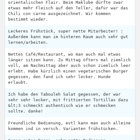
orientalischen Flair. Beim Maklube dürfte zwar
etwas mehr Fleisch auf den Teller, dafür war das
Chili con carne ausgezeichnet. Wir kommen
bestimmt wieder.
Leckeres Frühstück, super nette Mitarbeiter! :
Außerdem kann man im hinteren Raum auch sehr gut
lernen/arbeiten.
Nettes Café/Restaurant, wo man auch mal etwas
länger sitzen kann. Zu Mittag öfters mal ziemlich
voll, am Nachmittag aber auch schon ziemlich leer
erlebt. Habe kürzlich einen vegetarischen Burger
gegessen, den fand ich sehr lecker. Hunde
erlaubt.
Ich habe den Tabouleh Salat gegessen, der war
sehr sehr lecker, mit frittierten Tortillas dazu
&lt;3 schmeckt authentisch wie er schmecken
sollte. danke!
Freundliche Bedienung, evtl kann man auch alleine
kommen ind in versch. Varianten frühstücken.