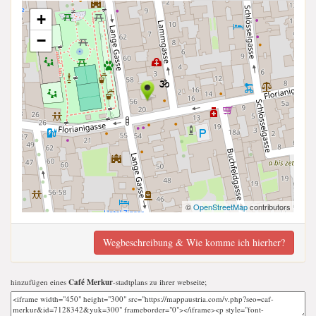
+
−
©
OpenStreetMap
contributors
Wegbeschreibung & Wie komme ich hierher?
hinzufügen eines
Café Merkur
-stadtplans zu ihrer webseite;