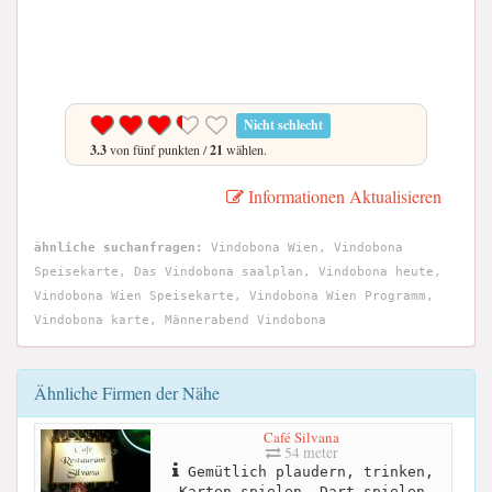
Nicht schlecht
3.3
von fünf punkten /
21
wählen.
Informationen Aktualisieren
ähnliche suchanfragen:
Vindobona Wien, Vindobona
Speisekarte, Das Vindobona saalplan, Vindobona heute,
Vindobona Wien Speisekarte, Vindobona Wien Programm,
Vindobona karte, Männerabend Vindobona
Ähnliche Firmen der Nähe
Café Silvana
54 meter
Gemütlich plaudern, trinken,
Karten spielen, Dart spielen