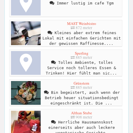
Immer lustig im cafe Tgm
MAST Weinbistro
872 meter
Kleines aber extrem feines
Lokal mit einfachen Gerichten mit
der gewissen Raffinesse....
Sperling
885 meter
Tolles Ambiente, tolles
Service noch tolleres Essen &
Trinken! Hier fühlt man sic...
Grünstern
885 meter
Bin begeistert, auch wenn der
Betrieb heuer situationsbedingt
eingeschränkt ist. Die ...
Althan Stube
908 meter
Herrliche Hausmannskost
einerseits aber auch leckere
vegetarische Gerichte.