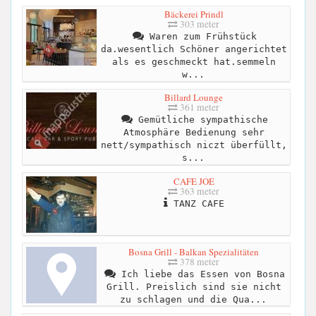
Bäckerei Prindl
303 meter
Waren zum Frühstück
da.wesentlich Schöner angerichtet
als es geschmeckt hat.semmeln
w...
Billard Lounge
361 meter
Gemütliche sympathische
Atmosphäre Bedienung sehr
nett/sympathisch niczt überfüllt,
s...
CAFE JOE
363 meter
TANZ CAFE
Bosna Grill - Balkan Spezialitäten
378 meter
Ich liebe das Essen von Bosna
Grill. Preislich sind sie nicht
zu schlagen und die Qua...