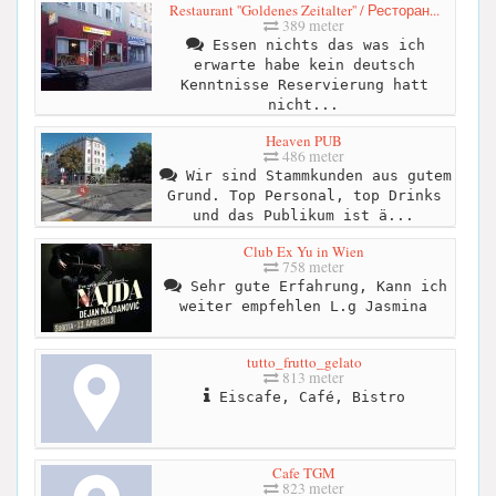
Restaurant ''Goldenes Zeitalter'' / Ресторан...
389 meter
Essen nichts das was ich
erwarte habe kein deutsch
Kenntnisse Reservierung hatt
nicht...
Heaven PUB
486 meter
Wir sind Stammkunden aus gutem
Grund. Top Personal, top Drinks
und das Publikum ist ä...
Club Ex Yu in Wien
758 meter
Sehr gute Erfahrung, Kann ich
weiter empfehlen L.g Jasmina
tutto_frutto_gelato
813 meter
Eiscafe, Café, Bistro
Cafe TGM
823 meter