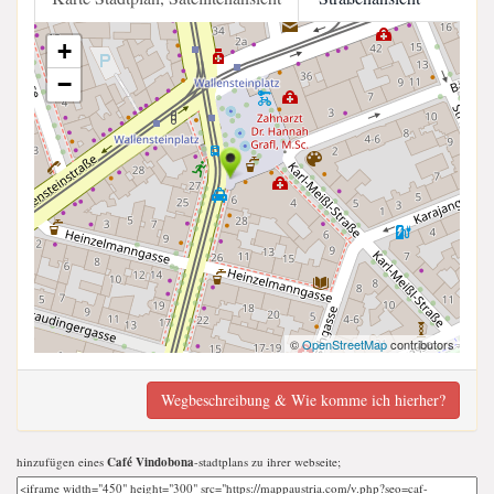
+
−
©
OpenStreetMap
contributors
Wegbeschreibung & Wie komme ich hierher?
hinzufügen eines
Café Vindobona
-stadtplans zu ihrer webseite;