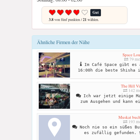
Gut
3.8
von fünf punkten /
21
wählen.
Ähnliche Firmen der Nähe
Space Lo
79 me
Im Café Space gibt es 
16:00h die beste Shisha 
The Hill V
142 me
Ich war jetzt einige Ma
zum Ausgehen und kann e
Muskat buc
193 me
Noch nie so ein süßes Bu
es zufällig gefunden. 