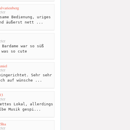
alvarienberg
ter
same Bedienung, uriges
nd äußerst nett ...
ter
 Bardame war so süß
 was so cute
Amiel
ter
ingerichtet. Sehr sehr
uch auf wünsche ...
33
ter
ettes Lokal, allerdings
lbe Musik gespi...
iSha
ter