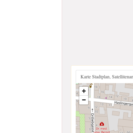
Karte Stadtplan, Satellitena
+
−