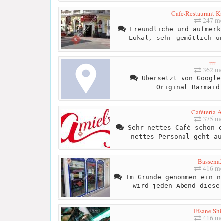
Cafe-Restaurant K
247 me
Freundliche und aufmerk
Lokal, sehr gemütlich u
rrr
362 me
Übersetzt von Google
Original Barmaid
Caféteria 
375 me
Sehr nettes Café schön e
nettes Personal geht a
Bassena
416 me
Im Grunde genommen ein n
wird jeden Abend diese
Efsane Sh
416 me