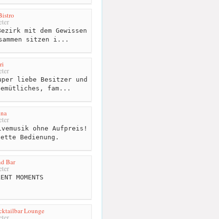
istro
ter
ezirk mit dem Gewissen
sammen sitzen i...
ri
ter
per liebe Besitzer und
gemütliches, fam...
ina
ter
vemusik ohne Aufpreis!
nette Bedienung.
nd Bar
ter
ENT MOMENTS
ktailbar Lounge
ter