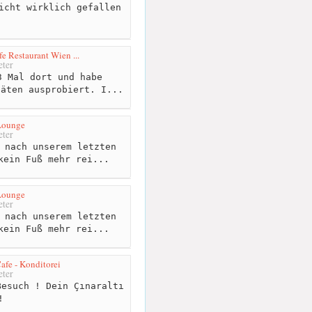
icht wirklich gefallen
e Restaurant Wien ...
ter
 Mal dort und habe
täten ausprobiert. I...
Lounge
ter
 nach unserem letzten
kein Fuß mehr rei...
Lounge
ter
 nach unserem letzten
kein Fuß mehr rei...
afe - Konditorei
ter
esuch ! Dein Çınaraltı
!