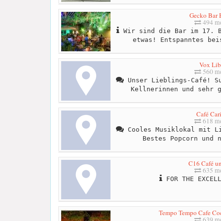
Gecko Bar B
494 me
Wir sind die Bar im 17. B
etwas! Entspanntes bei
Vox Lib
560 me
Unser Lieblings-Café! Su
Kellnerinnen und sehr 
Café Car
618 me
Cooles Musiklokal mit Li
Bestes Popcorn und 
C16 Café u
635 me
FOR THE EXCELL
Tempo Tempo Cafe Coc
639 me