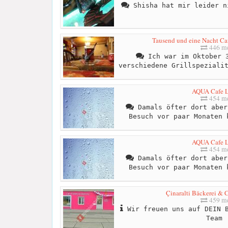
Shisha hat mir leider n
Tausend und eine Nacht Caf
446 me
Ich war im Oktober 3
verschiedene Grillspeziali
AQUA Cafe 
454 me
Damals öfter dort aber
Besuch vor paar Monaten 
AQUA Cafe 
454 me
Damals öfter dort aber
Besuch vor paar Monaten 
Çinaralti Bäckerei & C
459 me
Wir freuen uns auf DEIN B
Team 