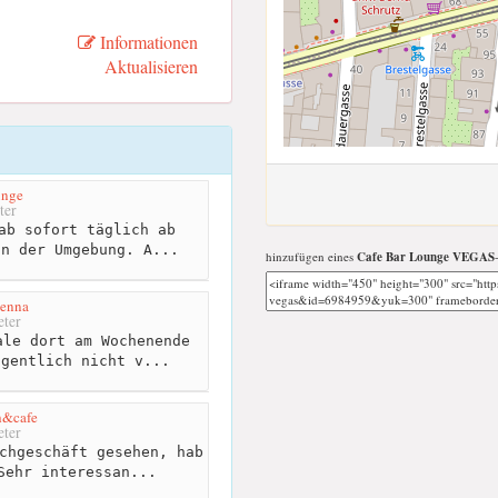
Informationen
Aktualisieren
unge
ter
ab sofort täglich ab
in der Umgebung. A...
hinzufügen eines
Cafe Bar Lounge VEGAS
ienna
ter
le dort am Wochenende
igentlich nicht v...
h&cafe
ter
chgeschäft gesehen, hab
Sehr interessan...