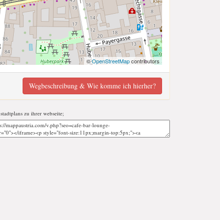
©
OpenStreetMap
contributors
Wegbeschreibung & Wie komme ich hierher?
-stadtplans zu ihrer webseite;