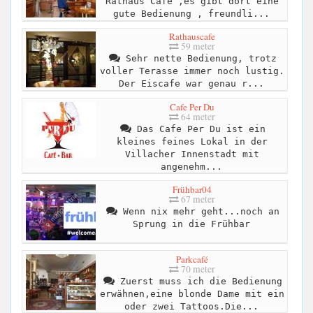
Rathaus Cafe ,es gibt dort eine
gute Bedienung , freundli...
Rathauscafe
59 meter
Sehr nette Bedienung, trotz
voller Terasse immer noch lustig.
Der Eiscafe war genau r...
Cafe Per Du
64 meter
Das Cafe Per Du ist ein
kleines feines Lokal in der
Villacher Innenstadt mit
angenehm...
Frühbar04
67 meter
Wenn nix mehr geht...noch an
Sprung in die Frühbar
Parkcafé
70 meter
Zuerst muss ich die Bedienung
erwähnen,eine blonde Dame mit ein
oder zwei Tattoos.Die...