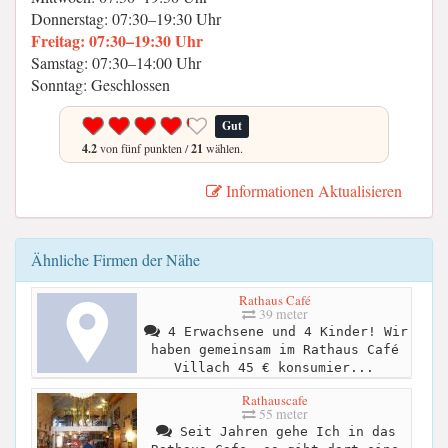
Donnerstag: 07:30–19:30 Uhr
Freitag: 07:30–19:30 Uhr
Samstag: 07:30–14:00 Uhr
Sonntag: Geschlossen
Gut
4.2
von fünf punkten /
21
wählen.
Informationen Aktualisieren
Ähnliche Firmen der Nähe
Rathaus Café
39 meter
4 Erwachsene und 4 Kinder! Wir
haben gemeinsam im Rathaus Café
Villach 45 € konsumier...
Rathauscafe
55 meter
Seit Jahren gehe Ich in das