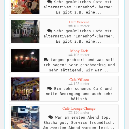
Sehr gemütliches Cafe mit
alternativem "Innenhof-Charme".
Es gibt z.B. eine...
Herr Vincent
108 meter
Sehr gemütliches Cafe mit
alternativem "Innenhof-Charme".
Es gibt z.B. eine...
Moby Dick
108 meter
Langos probiert und was soll
ich sagen? Sehr g'schmackig und
sehr sättigend, wir war...
Cafe Villaco
123 meter
Ein sehr schönes Café und
nette Bedingung und auch sehr
höflich
Café Lounge Change
126 meter
War am ersten Abend top,
Shisha gut, Service freundlich.
Am zweiten Abend wurden leid...