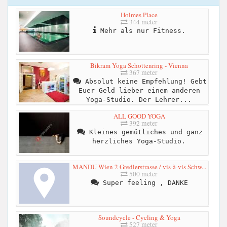
Holmes Place
344 meter
Mehr als nur Fitness.
Bikram Yoga Schottenring - Vienna
367 meter
Absolut keine Empfehlung! Gebt
Euer Geld lieber einem anderen
Yoga-Studio. Der Lehrer...
ALL GOOD YOGA
392 meter
Kleines gemütliches und ganz
herzliches Yoga-Studio.
MANDU Wien 2 Gredlerstrasse / vis-à-vis Schw...
500 meter
Super feeling , DANKE
Soundcycle - Cycling & Yoga
527 meter