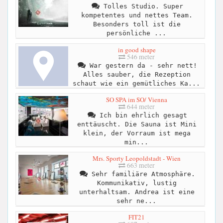
Tolles Studio. Super
kompetentes und nettes Team.
Besonders toll ist die
persönliche ...
in good shape
546 meter
War gestern da - sehr nett!
Alles sauber, die Rezeption
schaut wie ein gemütliches Ka...
SO SPA im SO/ Vienna
644 meter
Ich bin ehrlich gesagt
enttäuscht. Die Sauna ist Mini
klein, der Vorraum ist mega
min...
Mrs. Sporty Leopoldstadt - Wien
663 meter
Sehr familiäre Atmosphäre.
Kommunikativ, lustig
unterhaltsam. Andrea ist eine
sehr ne...
FIT21