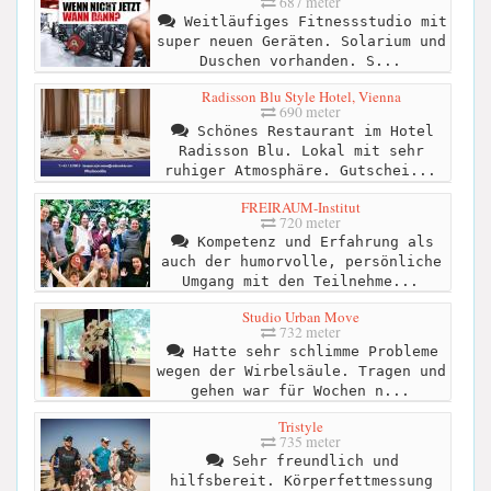
687 meter
Weitläufiges Fitnessstudio mit
super neuen Geräten. Solarium und
Duschen vorhanden. S...
Radisson Blu Style Hotel, Vienna
690 meter
Schönes Restaurant im Hotel
Radisson Blu. Lokal mit sehr
ruhiger Atmosphäre. Gutschei...
FREIRAUM-Institut
720 meter
Kompetenz und Erfahrung als
auch der humorvolle, persönliche
Umgang mit den Teilnehme...
Studio Urban Move
732 meter
Hatte sehr schlimme Probleme
wegen der Wirbelsäule. Tragen und
gehen war für Wochen n...
Tristyle
735 meter
Sehr freundlich und
hilfsbereit. Körperfettmessung