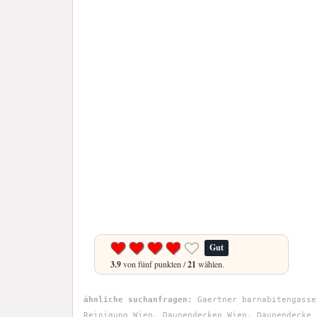
Gut
3.9
von fünf punkten /
21
wählen.
ähnliche suchanfragen:
Gaertner barnabitengasse
Reinigung Wien, Daunendecken Wien, Daunendecke 