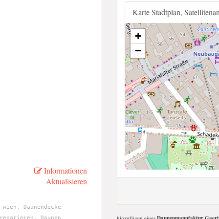
Karte Stadtplan, Satellitena
+
−
Informationen
Aktualisieren
 wien, Daunendecke
hinzufügen eines
Daunenmanufaktur Gaert
reparieren, Daunen