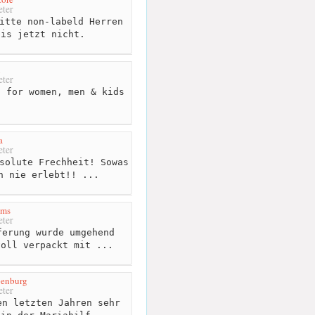
ter
itte non-labeld Herren
bis jetzt nicht.
ter
 for women, men & kids
a
ter
solute Frechheit! Sowas
h nie erlebt!! ...
ims
ter
erung wurde umgehend
voll verpackt mit ...
penburg
ter
n letzten Jahren sehr