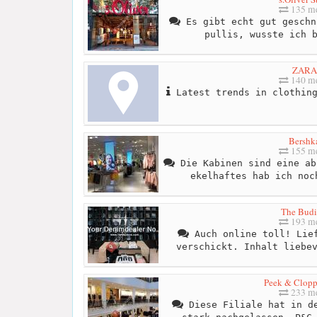
135 me
Es gibt echt gut geschn
pullis, wusste ich 
ZARA
140 me
Latest trends in clothing
Bershk
155 me
Die Kabinen sind eine ab
ekelhaftes hab ich noc
The Bud
193 me
Auch online toll! Lief
verschickt. Inhalt liebe
Peek & Clop
233 me
Diese Filiale hat in de