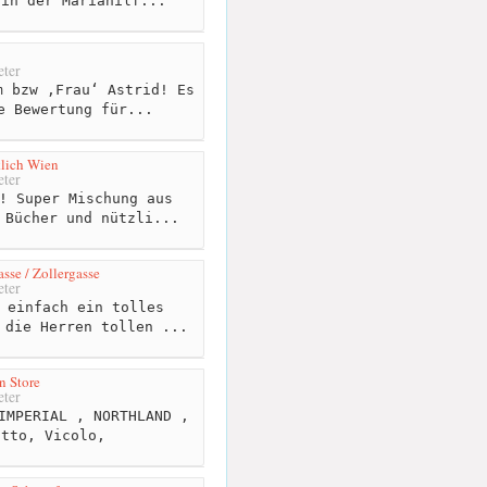
 in der Mariahilf...
ter
 bzw ‚Frau‘ Astrid! Es
e Bewertung für...
lich Wien
ter
! Super Mischung aus
 Bücher und nützli...
se / Zollergasse
ter
 einfach ein tolles
 die Herren tollen ...
n Store
ter
IMPERIAL , NORTHLAND ,
atto, Vicolo,