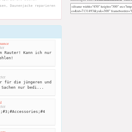
sen, Daunenjacke reparieren
mance
ter
n Rauter! Kann ich nur
ehlen!
i
ter
r für die jüngeren und
 Sachen nur bedi...
l
ter
;#3;#Accessories;#4
tore