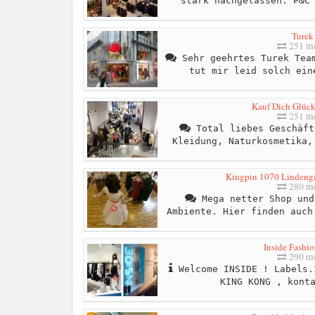
stark nachgelassen. P&C
Turek
251 me
Sehr geehrtes Turek Team
tut mir leid solch ein
Kauf Dich Glück
251 me
Total liebes Geschäft
Kleidung, Naturkosmetika,
Kingpin 1070 Lindengas
280 me
Mega netter Shop und
Ambiente. Hier finden auch
Inside Fashio
290 me
Welcome INSIDE ! Labels.
KING KONG , kont