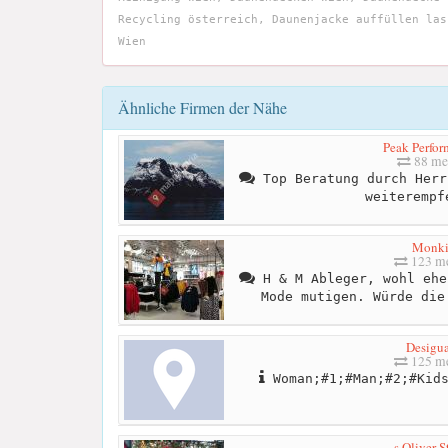
Recycling österreich, Daunenjacke auffüllen las
Wien
Ähnliche Firmen der Nähe
Peak Perfor
88 me
Top Beratung durch Herr
weiterempf
Monk
123 me
H & M Ableger, wohl ehe
Mode mutigen. Würde die
Desigua
125 me
Woman;#1;#Man;#2;#Kids
s.Oliver S