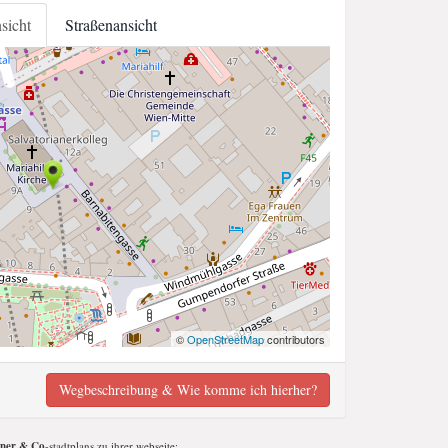
nsicht
Straßenansicht
©
OpenStreetMap
contributors
Wegbeschreibung & Wie komme ich hierher?
ner & Co
-stadtplans zu ihrer webseite;