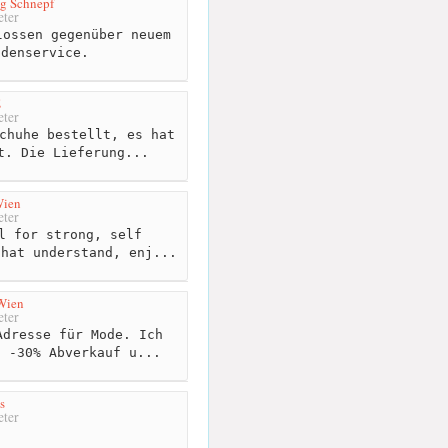
g Schnepf
ter
ossen gegenüber neuem
ndenservice.
E
ter
chuhe bestellt, es hat
t. Die Lieferung...
Wien
ter
l for strong, self
that understand, enj...
Wien
ter
dresse für Mode. Ich
n -30% Abverkauf u...
s
ter