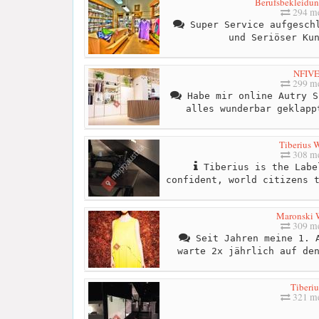
Berufsbekleidun
294 me
Super Service aufgeschl
und Seriöser Ku
NFIV
299 me
Habe mir online Autry S
alles wunderbar geklapp
Tiberius 
308 me
Tiberius is the Labe
confident, world citizens 
Maronski 
309 me
Seit Jahren meine 1. A
warte 2x jährlich auf de
Tiberiu
321 me