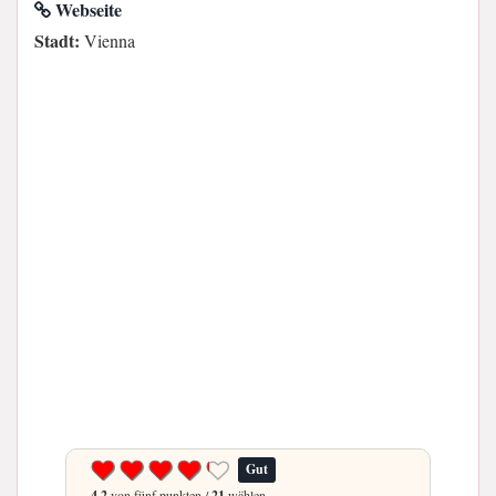
Webseite
Stadt:
Vienna
Gut
4.2
von fünf punkten /
21
wählen.