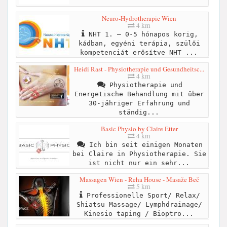
Neuro-Hydrotherapie Wien
4 km
NHT 1. – 0-5 hónapos korig,
kádban, egyéni terápia, szülői
kompetenciát erősítve NHT ...
Heidi Rast - Physiotherapie und Gesundheitsc...
4 km
Physiotherapie und
Energetische Behandlung mit über
30-jähriger Erfahrung und
ständig...
Basic Physio by Claire Etter
4 km
Ich bin seit einigen Monaten
bei Claire in Physiotherapie. Sie
ist nicht nur ein sehr...
Massagen Wien - Reha House - Masaže Beč
5 km
Professionelle Sport/ Relax/
Shiatsu Massage/ Lymphdrainage/
Kinesio taping / Bioptro...