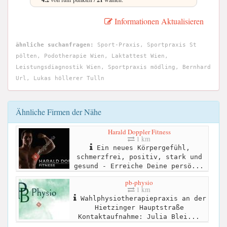
Informationen Aktualisieren
ähnliche suchanfragen:
Sport-Praxis, Sportpraxis St
pölten, Podotherapie Wien, Laktattest Wien,
Leistungsdiagnostik Wien, Sportpraxis mödling, Bernhard
Url, Lukas höllerer Tulln
Ähnliche Firmen der Nähe
Harald Doppler Fitness
1 km
Ein neues Körpergefühl,
schmerzfrei, positiv, stark und
gesund - Erreiche Deine persö...
pb-physio
1 km
Wahlphysiotherapiepraxis an der
Hietzinger Hauptstraße
Kontaktaufnahme: Julia Blei...