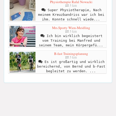
Physiotherapie Rafal Nowacki
5 km
Super Physiotherapie, Nach
meinem Kreuzbandriss war ich bei
ihm. Konnte schnell wiede...
Mrs.Sporty Wien-Meidling
5 km
Ich bin wirklich begeistert
vom Training bei Manfred und
seinem Team, mein Körpergefü...
B-fast Trainingsplanung
5 km
Es ist großartig und wirklich
bereichernd, von Bernd und b-Fast
begleitet zu werden. ...