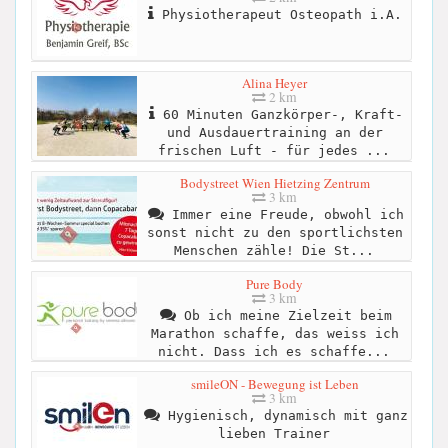
Physiotherapeut Osteopath i.A.
Alina Heyer
2 km
60 Minuten Ganzkörper-, Kraft-
und Ausdauertraining an der
frischen Luft - für jedes ...
Bodystreet Wien Hietzing Zentrum
3 km
Immer eine Freude, obwohl ich
sonst nicht zu den sportlichsten
Menschen zähle! Die St...
Pure Body
3 km
Ob ich meine Zielzeit beim
Marathon schaffe, das weiss ich
nicht. Dass ich es schaffe...
smileON - Bewegung ist Leben
3 km
Hygienisch, dynamisch mit ganz
lieben Trainer