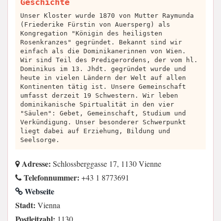
Geschichte
Unser Kloster wurde 1870 von Mutter Raymunda
(Friederike Fürstin von Auersperg) als
Kongregation "Königin des heiligsten
Rosenkranzes" gegründet. Bekannt sind wir
einfach als die Dominikanerinnen von Wien.
Wir sind Teil des Predigerordens, der vom hl.
Dominikus im 13. Jhdt. gegründet wurde und
heute in vielen Ländern der Welt auf allen
Kontinenten tätig ist. Unsere Gemeinschaft
umfasst derzeit 19 Schwestern. Wir leben
dominikanische Spirtualität in den vier
"Säulen": Gebet, Gemeinschaft, Studium und
Verkündigung. Unser besonderer Schwerpunkt
liegt dabei auf Erziehung, Bildung und
Seelsorge.
Adresse:
Schlossberggasse 17, 1130 Vienne
Telefonnummer:
+43 1 8773691
Webseite
Stadt:
Vienna
Postleitzahl:
1130