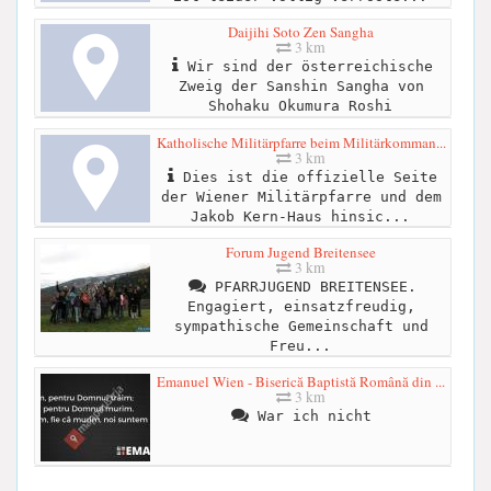
Daijihi Soto Zen Sangha
3 km
Wir sind der österreichische
Zweig der Sanshin Sangha von
Shohaku Okumura Roshi
Katholische Militärpfarre beim Militärkomman...
3 km
Dies ist die offizielle Seite
der Wiener Militärpfarre und dem
Jakob Kern-Haus hinsic...
Forum Jugend Breitensee
3 km
PFARRJUGEND BREITENSEE.
Engagiert, einsatzfreudig,
sympathische Gemeinschaft und
Freu...
Emanuel Wien - Biserică Baptistă Română din ...
3 km
War ich nicht