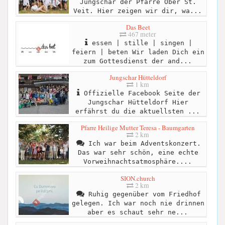
Jungschar der Pfarre Ober St.
Veit. Hier zeigen wir dir, wa...
Das Beet
467 meter
essen | stille | singen |
feiern | beten Wir laden Dich ein
zum Gottesdienst der and...
Jungschar Hütteldorf
1 km
Offizielle Facebook Seite der
Jungschar Hütteldorf Hier
erfährst du die aktuellsten ...
Pfarre Heilige Mutter Teresa - Baumgarten
2 km
Ich war beim Adventskonzert.
Das war sehr schön, eine echte
Vorweihnachtsatmosphäre....
SION.church
2 km
Ruhig gegenüber vom Friedhof
gelegen. Ich war noch nie drinnen
aber es schaut sehr ne...