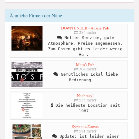
Ähnliche Firmen der Nähe
DOWN UNDER - Aussie Pub
284 meter
Netter Service, gute
Atmosphäre, Preise angemessen.
Zum Essen gibt es leider wenig
Au...
Mato's Pub
304 meter
Gemütliches Lokal liebe
Bedienung....
Nachtasyl
535 meter
Die heißeste Location seit
1987.
Syriacus-Damas
581 meter
Update: ist leider einer