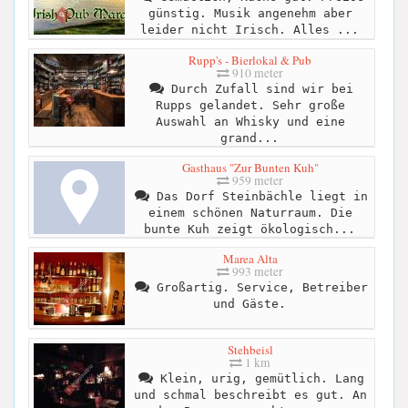
günstig. Musik angenehm aber
leider nicht Irisch. Alles ...
Rupp's - Bierlokal & Pub
910 meter
Durch Zufall sind wir bei
Rupps gelandet. Sehr große
Auswahl an Whisky und eine
grand...
Gasthaus "Zur Bunten Kuh"
959 meter
Das Dorf Steinbächle liegt in
einem schönen Naturraum. Die
bunte Kuh zeigt ökologisch...
Marea Alta
993 meter
Großartig. Service, Betreiber
und Gäste.
Stehbeisl
1 km
Klein, urig, gemütlich. Lang
und schmal beschreibt es gut. An