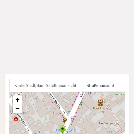
Karte Stadtplan, Satellitenansicht
Straßenansicht
+
−