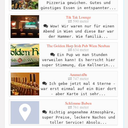
Pizzeria gewichen. Gutes und
günstiges Essen in entspannter...
Tik Tak Lounge
590 meter
Wow! Wir waren nur für einen
Abend in Wien und diese Bar war
der Hammer. Wie familiä...
The Golden Harp Irish Pub Wien Neubau
634 meter
Ein Pup wo man Stunden
verweilen kann! Es herrscht hier
super Stimmung, die Kellnerin...
AmmutsØn
747 meter
Ich gebe jetzt mal 4 Sterne -
war erst einmal auf ein Bier dort
- aber Karte ist sehr...
Schlimme Buben
761 meter
Richtig angenehme Atmosphäre,
super Preise, leckere Nachos und
toller Service! Absolu...