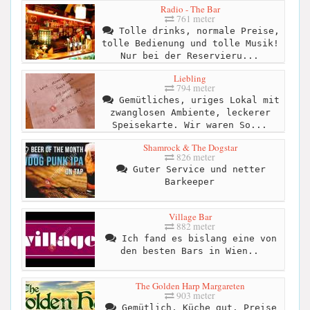
Radio - The Bar
761 meter
Tolle drinks, normale Preise,
tolle Bedienung und tolle Musik!
Nur bei der Reservieru...
Liebling
794 meter
Gemütliches, uriges Lokal mit
zwanglosen Ambiente, leckerer
Speisekarte. Wir waren So...
Shamrock & The Dogstar
826 meter
Guter Service und netter
Barkeeper
Village Bar
882 meter
Ich fand es bislang eine von
den besten Bars in Wien..
The Golden Harp Margareten
903 meter
Gemütlich, Küche gut. Preise