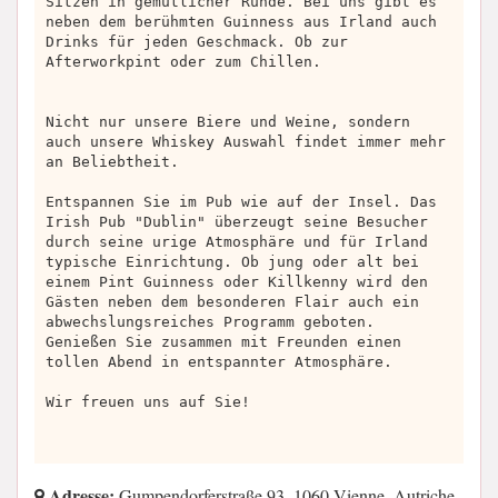
Sitzen in gemütlicher Runde. Bei uns gibt es
neben dem berühmten Guinness aus Irland auch
Drinks für jeden Geschmack. Ob zur
Afterworkpint oder zum Chillen.
Nicht nur unsere Biere und Weine, sondern
auch unsere Whiskey Auswahl findet immer mehr
an Beliebtheit.
Entspannen Sie im Pub wie auf der Insel. Das
Irish Pub "Dublin" überzeugt seine Besucher
durch seine urige Atmosphäre und für Irland
typische Einrichtung. Ob jung oder alt bei
einem Pint Guinness oder Killkenny wird den
Gästen neben dem besonderen Flair auch ein
abwechslungsreiches Programm geboten.
Genießen Sie zusammen mit Freunden einen
tollen Abend in entspannter Atmosphäre.
Wir freuen uns auf Sie!
Adresse:
Gumpendorferstraße 93, 1060 Vienne, Autriche