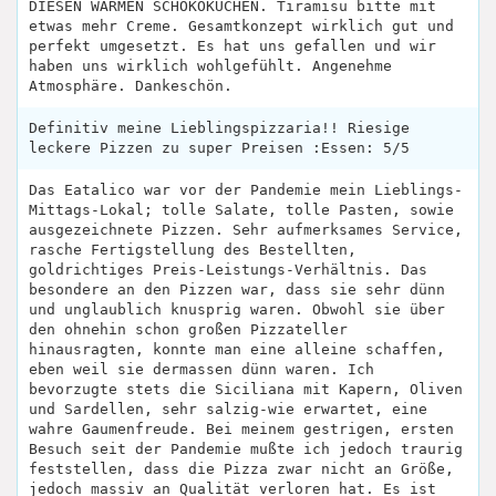
DIESEN WARMEN SCHOKOKUCHEN. Tiramisu bitte mit
etwas mehr Creme. Gesamtkonzept wirklich gut und
perfekt umgesetzt. Es hat uns gefallen und wir
haben uns wirklich wohlgefühlt. Angenehme
Atmosphäre. Dankeschön.
Definitiv meine Lieblingspizzaria!! Riesige
leckere Pizzen zu super Preisen :Essen: 5/5
Das Eatalico war vor der Pandemie mein Lieblings-
Mittags-Lokal; tolle Salate, tolle Pasten, sowie
ausgezeichnete Pizzen. Sehr aufmerksames Service,
rasche Fertigstellung des Bestellten,
goldrichtiges Preis-Leistungs-Verhältnis. Das
besondere an den Pizzen war, dass sie sehr dünn
und unglaublich knusprig waren. Obwohl sie über
den ohnehin schon großen Pizzateller
hinausragten, konnte man eine alleine schaffen,
eben weil sie dermassen dünn waren. Ich
bevorzugte stets die Siciliana mit Kapern, Oliven
und Sardellen, sehr salzig-wie erwartet, eine
wahre Gaumenfreude. Bei meinem gestrigen, ersten
Besuch seit der Pandemie mußte ich jedoch traurig
feststellen, dass die Pizza zwar nicht an Größe,
jedoch massiv an Qualität verloren hat. Es ist