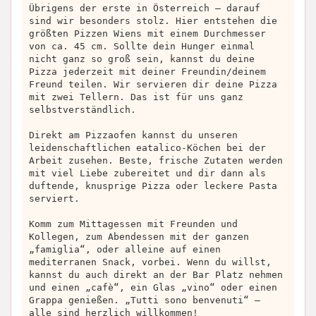
Übrigens der erste in Österreich – darauf
sind wir besonders stolz. Hier entstehen die
größten Pizzen Wiens mit einem Durchmesser
von ca. 45 cm. Sollte dein Hunger einmal
nicht ganz so groß sein, kannst du deine
Pizza jederzeit mit deiner Freundin/deinem
Freund teilen. Wir servieren dir deine Pizza
mit zwei Tellern. Das ist für uns ganz
selbstverständlich.
Direkt am Pizzaofen kannst du unseren
leidenschaftlichen eatalico-Köchen bei der
Arbeit zusehen. Beste, frische Zutaten werden
mit viel Liebe zubereitet und dir dann als
duftende, knusprige Pizza oder leckere Pasta
serviert.
Komm zum Mittagessen mit Freunden und
Kollegen, zum Abendessen mit der ganzen
„famiglia“, oder alleine auf einen
mediterranen Snack, vorbei. Wenn du willst,
kannst du auch direkt an der Bar Platz nehmen
und einen „cafè“, ein Glas „vino“ oder einen
Grappa genießen. „Tutti sono benvenuti“ –
alle sind herzlich willkommen!