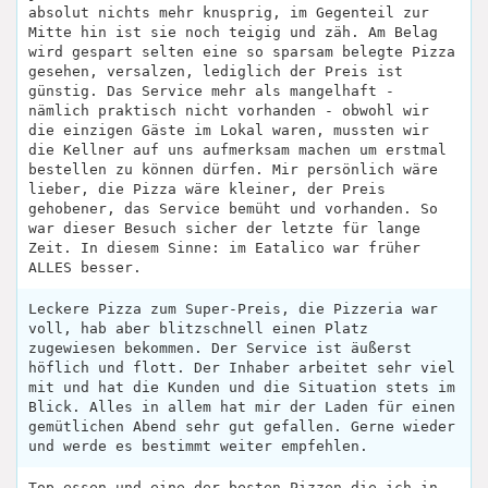
absolut nichts mehr knusprig, im Gegenteil zur
Mitte hin ist sie noch teigig und zäh. Am Belag
wird gespart selten eine so sparsam belegte Pizza
gesehen, versalzen, lediglich der Preis ist
günstig. Das Service mehr als mangelhaft -
nämlich praktisch nicht vorhanden - obwohl wir
die einzigen Gäste im Lokal waren, mussten wir
die Kellner auf uns aufmerksam machen um erstmal
bestellen zu können dürfen. Mir persönlich wäre
lieber, die Pizza wäre kleiner, der Preis
gehobener, das Service bemüht und vorhanden. So
war dieser Besuch sicher der letzte für lange
Zeit. In diesem Sinne: im Eatalico war früher
ALLES besser.
Leckere Pizza zum Super-Preis, die Pizzeria war
voll, hab aber blitzschnell einen Platz
zugewiesen bekommen. Der Service ist äußerst
höflich und flott. Der Inhaber arbeitet sehr viel
mit und hat die Kunden und die Situation stets im
Blick. Alles in allem hat mir der Laden für einen
gemütlichen Abend sehr gut gefallen. Gerne wieder
und werde es bestimmt weiter empfehlen.
Top essen und eine der besten Pizzen die ich in