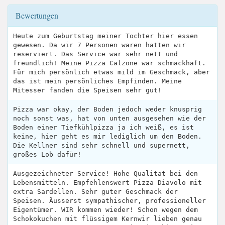
Bewertungen
Heute zum Geburtstag meiner Tochter hier essen
gewesen. Da wir 7 Personen waren hatten wir
reserviert. Das Service war sehr nett und
freundlich! Meine Pizza Calzone war schmackhaft.
Für mich persönlich etwas mild im Geschmack, aber
das ist mein persönliches Empfinden. Meine
Mitesser fanden die Speisen sehr gut!
Pizza war okay, der Boden jedoch weder knusprig
noch sonst was, hat von unten ausgesehen wie der
Boden einer Tiefkühlpizza ja ich weiß, es ist
keine, hier geht es mir lediglich um den Boden.
Die Kellner sind sehr schnell und supernett,
großes Lob dafür!
Ausgezeichneter Service! Hohe Qualität bei den
Lebensmitteln. Empfehlenswert Pizza Diavolo mit
extra Sardellen. Sehr guter Geschmack der
Speisen. Äusserst sympathischer, professioneller
Eigentümer. WIR kommen wieder! Schon wegen dem
Schokokuchen mit flüssigem Kernwir lieben genau