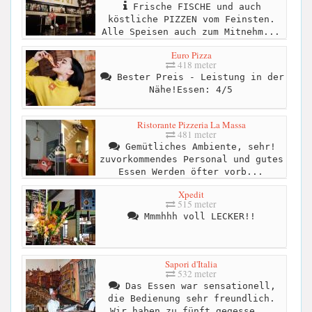
Frische FISCHE und auch
köstliche PIZZEN vom Feinsten.
Alle Speisen auch zum Mitnehm...
Euro Pizza
418 meter
Bester Preis - Leistung in der
Nähe!Essen: 4/5
Ristorante Pizzeria La Massa
481 meter
Gemütliches Ambiente, sehr!
zuvorkommendes Personal und gutes
Essen Werden öfter vorb...
Xpedit
515 meter
Mmmhhh voll LECKER!!
Sapori d'Italia
532 meter
Das Essen war sensationell,
die Bedienung sehr freundlich.
Wir haben zu fünft gegesse...