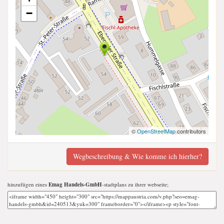
−
©
OpenStreetMap
contributors
Wegbeschreibung & Wie komme ich hierher?
hinzufügen eines
Emag Handels-GmbH
-stadtplans zu ihrer webseite;