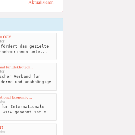
Aktualisieren
im ÖGV
ter
fördert das gezielte
rnehmerinnen unte...
nd für Elektrotech...
ter
scher Verband für
oderne und unabhängige
national Economic ...
ter
für Internationale
h wiiw genannt ist e...
T!
ter