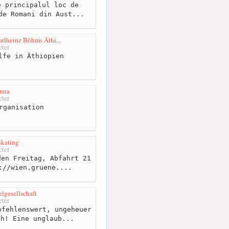
 principalul loc de
de Romani din Aust...
rlheinz Böhms Äthi...
ter
lfe in Äthiopien
nna
ter
rganisation
skating
ter
en Freitag, Abfahrt 21
://wien.gruene....
elgesellschaft
ter
fehlenswert, ungeheuer
ch! Eine unglaub...