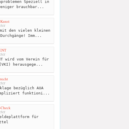
problemen Speziell in
weniger brauchbar...
 Kunst
ter
mit den vielen kleinen
 Durchgänge! Imm...
ENT
ter
T wird vom Verein für
(VKI) herausgege...
recht
ter
klage bezüglich AUA
mpliziert funktioni...
l-Check
ter
eldeplattform für
ttel