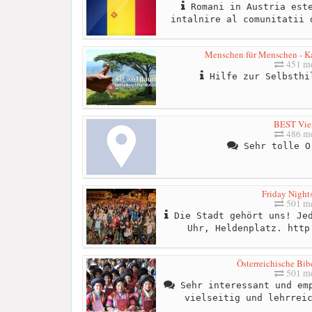
Romani in Austria este
intalnire al comunitatii 
Menschen für Menschen - Ka
451 me
Hilfe zur Selbsthi
BEST Vie
486 me
Sehr tolle O
Friday Night
501 me
Die Stadt gehört uns! Jed
Uhr, Heldenplatz. http
Österreichische Bib
501 me
Sehr interessant und emp
vielseitig und lehrrei