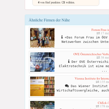
4
von fünf punkten /
21
wählen.
Ähnliche Firmen der Nähe
Forum Frau 
17 me
«Das Forum Frau im ÖGV 
Netzwerken zwischen Unte
OVE Österreichischer Verba
38 me
Der OVE Österreichi
Elektrotechnik ist eine m
...
Vienna Institute for Inter
135 me
Das Wiener Institut 
Wirtschaftsvergleiche, auc
ChEck i
178 me