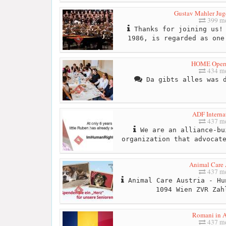
Gustav Mahler Jug
399 me
Thanks for joining us! 
1986, is regarded as one
HOME Opern
434 me
Da gibts alles was d
ADF Interna
437 me
We are an alliance-bu
organization that advocat
Animal Care 
437 me
Animal Care Austria - Hu
1094 Wien ZVR Zah
Romani in A
437 me