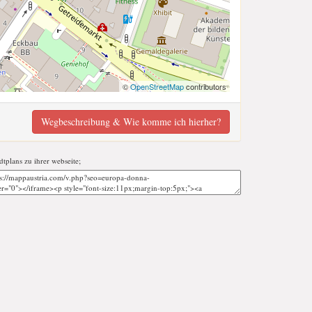
©
OpenStreetMap
contributors
Wegbeschreibung & Wie komme ich hierher?
adtplans zu ihrer webseite;