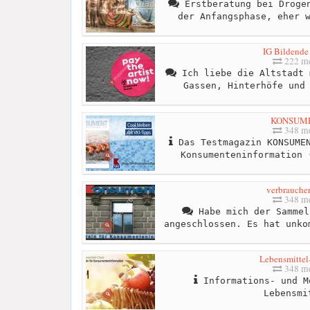
Erstberatung bei Drogen
der Anfangsphase, eher 
IG Bildende
222 me
Ich liebe die Altstadt 
Gassen, Hinterhöfe und
KONSUM
348 me
Das Testmagazin KONSUMEN
Konsumenteninformation 
verbraucher
348 me
Habe mich der Sammel
angeschlossen. Es hat unko
Lebensmitte
348 me
Informations- und M
Lebensmi