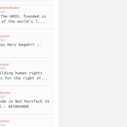
endorchester
ter
The GMJO, founded in
 of the world's l...
gasse
ter
as Herz begehrt :-
tional
ter
ilding human rights
es for the right of...
Austria
ter
nde in Not Postfach 15
l.: 447003008
ustria
ter