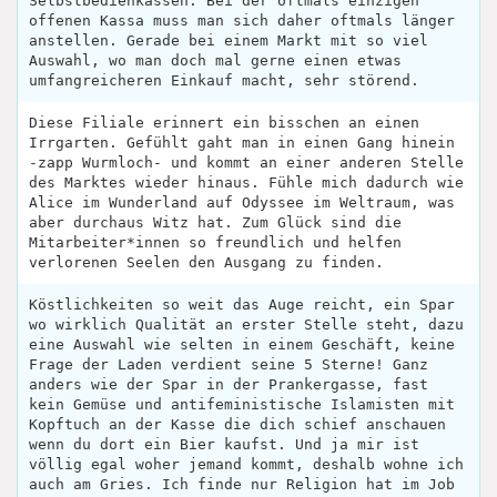
Selbstbedienkassen. Bei der oftmals einzigen
offenen Kassa muss man sich daher oftmals länger
anstellen. Gerade bei einem Markt mit so viel
Auswahl, wo man doch mal gerne einen etwas
umfangreicheren Einkauf macht, sehr störend.
Diese Filiale erinnert ein bisschen an einen
Irrgarten. Gefühlt gaht man in einen Gang hinein
-zapp Wurmloch- und kommt an einer anderen Stelle
des Marktes wieder hinaus. Fühle mich dadurch wie
Alice im Wunderland auf Odyssee im Weltraum, was
aber durchaus Witz hat. Zum Glück sind die
Mitarbeiter*innen so freundlich und helfen
verlorenen Seelen den Ausgang zu finden.
Köstlichkeiten so weit das Auge reicht, ein Spar
wo wirklich Qualität an erster Stelle steht, dazu
eine Auswahl wie selten in einem Geschäft, keine
Frage der Laden verdient seine 5 Sterne! Ganz
anders wie der Spar in der Prankergasse, fast
kein Gemüse und antifeministische Islamisten mit
Kopftuch an der Kasse die dich schief anschauen
wenn du dort ein Bier kaufst. Und ja mir ist
völlig egal woher jemand kommt, deshalb wohne ich
auch am Gries. Ich finde nur Religion hat im Job