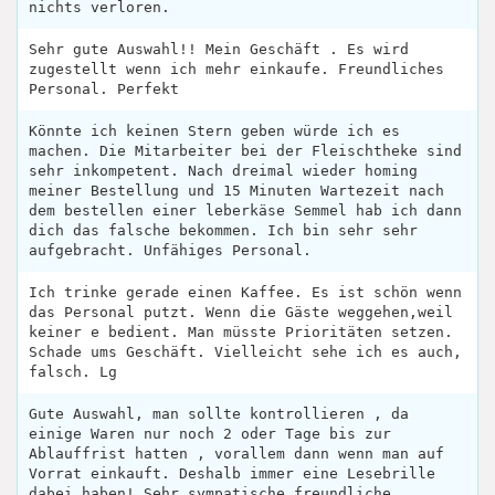
nichts verloren.
Sehr gute Auswahl!! Mein Geschäft . Es wird
zugestellt wenn ich mehr einkaufe. Freundliches
Personal. Perfekt
Könnte ich keinen Stern geben würde ich es
machen. Die Mitarbeiter bei der Fleischtheke sind
sehr inkompetent. Nach dreimal wieder homing
meiner Bestellung und 15 Minuten Wartezeit nach
dem bestellen einer leberkäse Semmel hab ich dann
dich das falsche bekommen. Ich bin sehr sehr
aufgebracht. Unfähiges Personal.
Ich trinke gerade einen Kaffee. Es ist schön wenn
das Personal putzt. Wenn die Gäste weggehen,weil
keiner e bedient. Man müsste Prioritäten setzen.
Schade ums Geschäft. Vielleicht sehe ich es auch,
falsch. Lg
Gute Auswahl, man sollte kontrollieren , da
einige Waren nur noch 2 oder Tage bis zur
Ablauffrist hatten , vorallem dann wenn man auf
Vorrat einkauft. Deshalb immer eine Lesebrille
dabei haben! Sehr sympatische freundliche