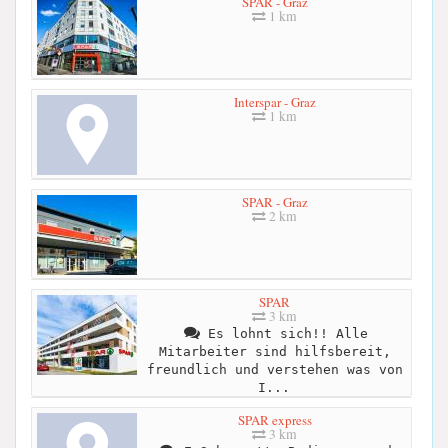
SPAR - Graz
1 km
Interspar - Graz
1 km
SPAR - Graz
2 km
SPAR
3 km
Es lohnt sich!! Alle
Mitarbeiter sind hilfsbereit,
freundlich und verstehen was von
I...
SPAR express
3 km