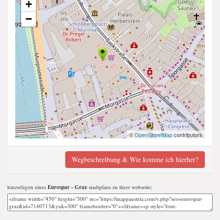
+
−
©
OpenStreetMap
contributors
Wegbeschreibung & Wie komme ich hierher?
hinzufügen eines
Eurospar - Graz
-stadtplans zu ihrer webseite;