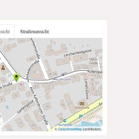
nsicht
Straßenansicht
©
OpenStreetMap
contributors