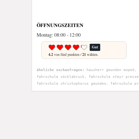
ÖFFNUNGSZEITEN
Montag: 08:00 - 12:00
Gut
4.2
von fünf punkten /
21
wählen.
ähnliche suchanfragen:
hausherr gmunden moped, 
fahrschule vöcklabruck, fahrschule steyr preise
fahrschule christophorus gmunden, fahrschule pr