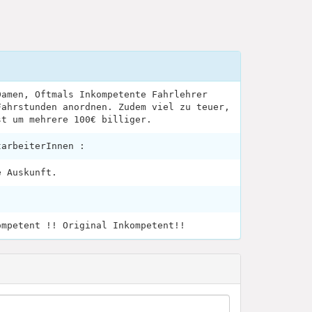
Damen, Oftmals Inkompetente Fahrlehrer
Fahrstunden anordnen. Zudem viel zu teuer,
st um mehrere 100€ billiger.
tarbeiterInnen :
e Auskunft.
ompetent !! Original Inkompetent!!