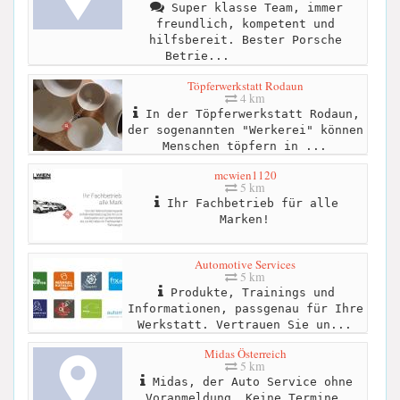
Super klasse Team, immer
freundlich, kompetent und
hilfsbereit. Bester Porsche
Betrie...
Töpferwerkstatt Rodaun
4 km
In der Töpferwerkstatt Rodaun,
der sogenannten "Werkerei" können
Menschen töpfern in ...
mcwien1120
5 km
Ihr Fachbetrieb für alle
Marken!
Automotive Services
5 km
Produkte, Trainings und
Informationen, passgenau für Ihre
Werkstatt. Vertrauen Sie un...
Midas Österreich
5 km
Midas, der Auto Service ohne
Voranmeldung. Keine Termine,