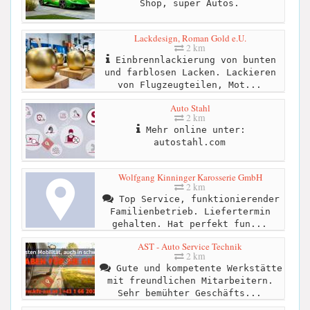
Shop, super Autos.
Lackdesign, Roman Gold e.U.
2 km
Einbrennlackierung von bunten
und farblosen Lacken. Lackieren
von Flugzeugteilen, Mot...
Auto Stahl
2 km
Mehr online unter:
autostahl.com
Wolfgang Kinninger Karosserie GmbH
2 km
Top Service, funktionierender
Familienbetrieb. Liefertermin
gehalten. Hat perfekt fun...
AST - Auto Service Technik
2 km
Gute und kompetente Werkstätte
mit freundlichen Mitarbeitern.
Sehr bemühter Geschäfts...