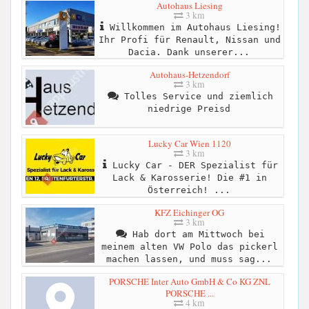
Autohaus Liesing
3 km
Willkommen im Autohaus Liesing!
Ihr Profi für Renault, Nissan und
Dacia. Dank unserer...
Autohaus-Hetzendorf
3 km
Tolles Service und ziemlich
niedrige Preisd
Lucky Car Wien 1120
3 km
Lucky Car - DER Spezialist für
Lack & Karosserie! Die #1 in
Österreich! ...
KFZ Eichinger OG
3 km
Hab dort am Mittwoch bei
meinem alten VW Polo das pickerl
machen lassen, und muss sag...
PORSCHE Inter Auto GmbH & Co KG ZNL
PORSCHE ...
4 km