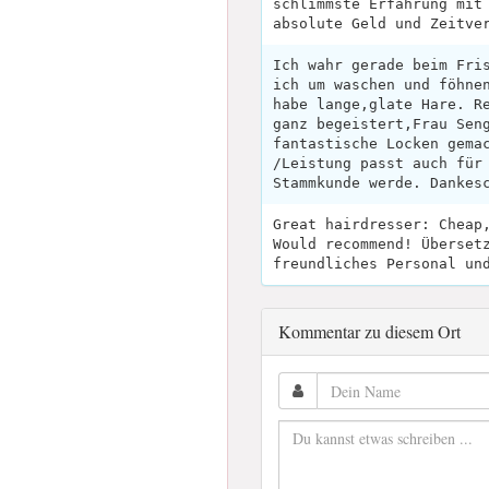
schlimmste Erfahrung mit
absolute Geld und Zeitve
Ich wahr gerade beim Fri
ich um waschen und föhne
habe lange,glate Hare. R
ganz begeistert,Frau Sen
fantastische Locken gema
/Leistung passt auch für
Stammkunde werde. Dankes
Great hairdresser: Cheap
Would recommend! Überset
freundliches Personal un
Kommentar zu diesem Ort