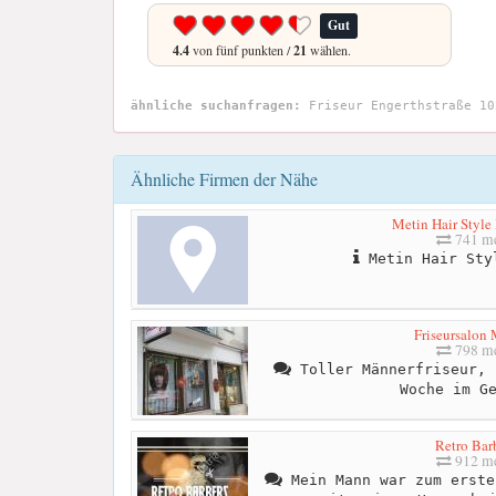
Gut
4.4
von fünf punkten /
21
wählen.
ähnliche suchanfragen:
Friseur Engerthstraße 10
Ähnliche Firmen der Nähe
Metin Hair Style
741 me
Metin Hair Sty
Friseursalon
798 me
Toller Männerfriseur, 
Woche im G
Retro Bar
912 me
Mein Mann war zum erste