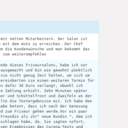
 mit netten Mitarbeitern. Der Salon ist
h mit dem Auto zu erreichen. Der Chef
um die Kundenwünsche und man bekommt das
r zum weiterempfehlen
unde dieses Friseursalons, habe ich vor
 ausgemacht und bin wie gewohnt pünktlich
 sie nicht genug Zeit hatten, um sich um
vereinbarten sie einen weiteren Termin für
en dafür 30 Euro verlangt, obwohl ich
ie Zahlung erhielt. Zehn Minuten später
ber und Schüttelfrost und Zweifeln an der
ilte die Testergebnisse mit. Ich habe den
habe betont, dass ich nach der Genesung
nd zum Friseur gehen werde.Vor ein paar
 Freundin als ihr" neue Kundin ", dem ich
eschlagen habe, da. Sie sagten sofort,
iven Ergebnisses des Corona-Tests und