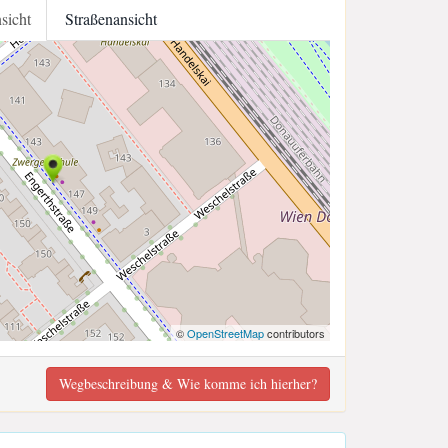
nsicht
Straßenansicht
©
OpenStreetMap
contributors
Wegbeschreibung & Wie komme ich hierher?