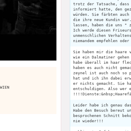
trotz der Tatsache, dass
informiert hatte, den ge
würden. Sie färbten auch
die ihre neue Kundin war
lassen, haben die uns " 
Ich werde diesen Friseur
unmenschlichen Verhalten
niemandem empfehlen oder
Sie haben mir die haare 
wie ein Dalmatiner gehen
habe überall im haar fle
haben es auch nicht gema
zeynel ist auch noch so 
hat und ich ihn dabei er
er nichts gemacht. Sie h
WIEN
entschuldigen. Also wer 
!!!!Dienste:&nbsp;Haaref
Leider habe ich genau da
Habe den Besuch bereut u
besprochenen Schnitt bek
nie wieder!!!