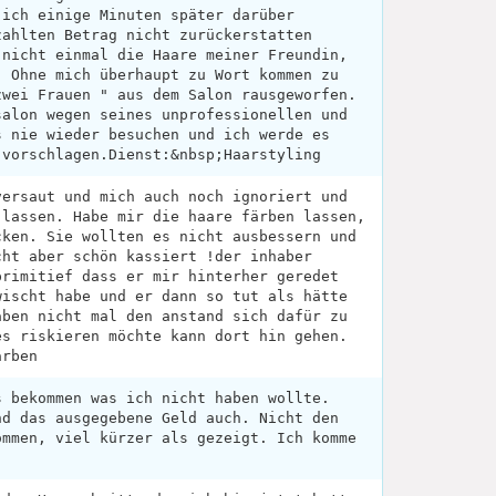
 ich einige Minuten später darüber
zahlten Betrag nicht zurückerstatten
 nicht einmal die Haare meiner Freundin,
. Ohne mich überhaupt zu Wort kommen zu
zwei Frauen " aus dem Salon rausgeworfen.
salon wegen seines unprofessionellen und
s nie wieder besuchen und ich werde es
 vorschlagen.Dienst:&nbsp;Haarstyling
versaut und mich auch noch ignoriert und
 lassen. Habe mir die haare färben lassen,
cken. Sie wollten es nicht ausbessern und
cht aber schön kassiert !der inhaber
primitief dass er mir hinterher geredet
wischt habe und er dann so tut als hätte
aben nicht mal den anstand sich dafür zu
es riskieren möchte kann dort hin gehen.
ärben
s bekommen was ich nicht haben wollte.
nd das ausgegebene Geld auch. Nicht den
ommen, viel kürzer als gezeigt. Ich komme