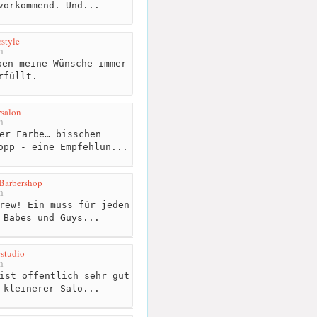
vorkommend. Und...
style
m
en meine Wünsche immer
rfüllt.
rsalon
m
er Farbe… bisschen
opp - eine Empfehlun...
 Barbershop
m
rew! Ein muss für jeden
 Babes und Guys...
rstudio
m
ist öffentlich sehr gut
 kleinerer Salo...