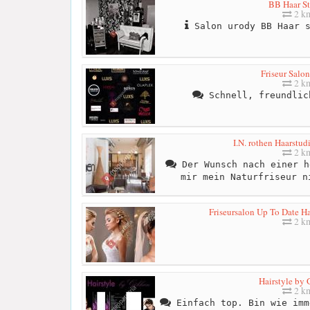
BB Haar S
2 k
Salon urody BB Haar s
Friseur Salo
2 k
Schnell, freundlic
I.N. rothen Haarstud
2 k
Der Wunsch nach einer h
mir mein Naturfriseur n
Friseursalon Up To Date Ha
2 k
Hairstyle by
2 k
Einfach top. Bin wie imm