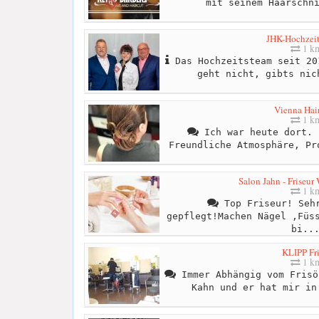
mit seinem Haarschn
JHK-Hochzei
1 k
Das Hochzeitsteam seit 20
geht nicht, gibts nic
Vienna Hair
1 k
Ich war heute dort. 
Freundliche Atmosphäre, Pr
Salon Jahn - Friseur
1 k
Top Friseur! Sehr
gepflegt!Machen Nägel ,Füs
bi..
KLIPP Fri
1 k
Immer Abhängig vom Frisö
Kahn und er hat mir in