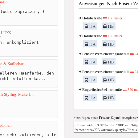
tudio
Anweisungen Nach Friseur Zey
m
tudio zaprasza ;-)
Holubstraße
100 meter
11A
11B
n LUXS
Holubstraße
130 meter
m
h, unkompliziert.
11A
11B
Pensionsversicherungsanstalt
24
11A
11B
io & Kaffeebar
m
Pensionsversicherungsanstalt
24
elleren Haarfarbe, den
icht erfüllen ka...
11A
11B
Engerthstraße/Innstraße
320 me
ir Styling, Make U...
11A
11B
m
hinzufügen eines
Friseur Zeynel
-stadtplans 
 Gökhan
m
er sehr zufrieden, alle