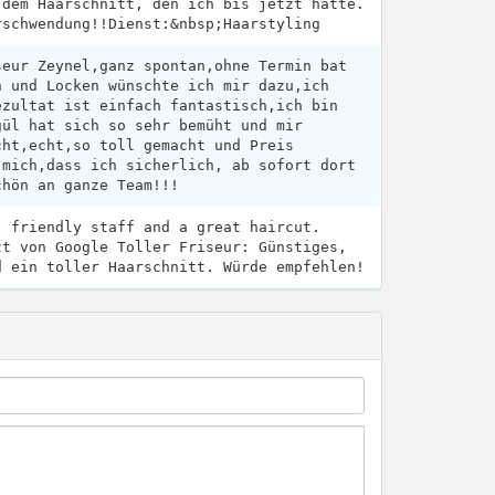
 dem Haarschnitt, den ich bis jetzt hatte.
rschwendung!!Dienst:&nbsp;Haarstyling
seur Zeynel,ganz spontan,ohne Termin bat
n und Locken wünschte ich mir dazu,ich
ezultat ist einfach fantastisch,ich bin
gül hat sich so sehr bemüht und mir
cht,echt,so toll gemacht und Preis
 mich,dass ich sicherlich, ab sofort dort
chön an ganze Team!!!
, friendly staff and a great haircut.
zt von Google Toller Friseur: Günstiges,
d ein toller Haarschnitt. Würde empfehlen!