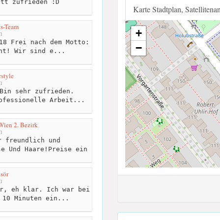
itt zufrieden :D
Karte Stadtplan, Satellitena
ts-Team
+
m
18 Frei nach dem Motto:
−
ht! Wir sind e...
style
m
Bin sehr zufrieden.
ofessionelle Arbeit...
 Wien 2. Bezirk
m
 freundlich und
se Und Haare!Preise ein
.
sör
m
r, eh klar. Ich war bei
 10 Minuten ein...