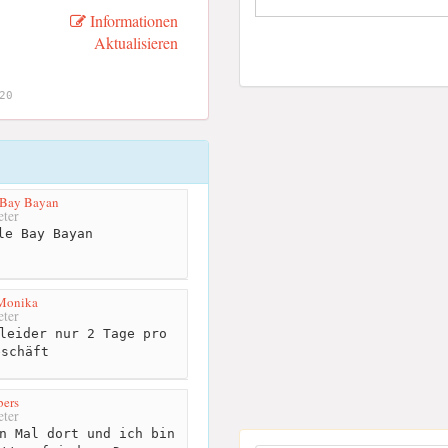
Informationen
Aktualisieren
20
 Bay Bayan
ter
le Bay Bayan
 Monika
ter
leider nur 2 Tage pro
eschäft
bers
ter
n Mal dort und ich bin