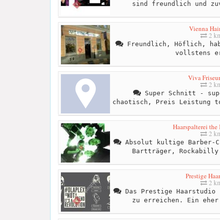
sind freundlich und zu
Vienna Hair
2 k
Freundlich, Höflich, hab
vollstens e
Viva Friseu
2 k
Super Schnitt - sup
chaotisch, Preis Leistung t
Haarspalterei the
2 k
Absolut kultige Barber-C
Bartträger, Rockabilly
Prestige Haa
2 k
Das Prestige Haarstudio 
zu erreichen. Ein eher