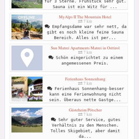
für 3 Sterne. Frühstück sehr gut.
Sauna ist ein Witz für ...
MyAlps II The Mountain Hotel
7 km
Empfangsdame war sehr nett, da
gibt es noch kleine feine Sauna
Bereich. Alles ist per...
Sun Matrei Apartments Matrei in Osttirol
7 km
Schön eingerichtet zu einem
angemessenen Preis.
Ferienhaus Sonnenhang
7 km
Ferienhaus Sonnenhang-besser
kann eine Ferienwohnung nicht
sein. Überaus nette Gastge...
Gästeheim Pötscher
7 km
Sehr guter Service, gutes
Verhältnis zu den Menschen.
Tolles Skigebiet, aber damit
da...