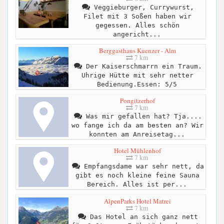
Veggieburger, Currywurst,
Filet mit 3 Soßen haben wir
gegessen. Alles schön
angericht...
Berggasthaus Kuenzer - Alm
7 km
Der Kaiserschmarrn ein Traum.
Uhrige Hütte mit sehr netter
Bedienung.Essen: 5/5
Pongitzerhof
7 km
Was mir gefallen hat? Tja....
wo fange ich da am besten an? Wir
konnten am Anreisetag...
Hotel Mühlenhof
7 km
Empfangsdame war sehr nett, da
gibt es noch kleine feine Sauna
Bereich. Alles ist per...
AlpenParks Hotel Matrei
7 km
Das Hotel an sich ganz nett