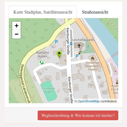
Karte Stadtplan, Satellitenansicht
Straßenansicht
+
−
©
OpenStreetMap
contributors
Wegbeschreibung & Wie komme ich hierher?