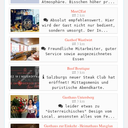
Atmosphäre. Bisschen höher pr...
Meet2Eat
2 km
Absolut empfehlenswert. Hier
wird der Gast nicht nur bedient,
sondern umsorgt. Der In...
Gasthof Wastlwirt
3 km
Freundliche Mitarbeiter, guter
Service sowie ausgezeichnetes
Essen
Beef Boutique
3 km
Salzburgs neuer Steak Club hat
eröffnet! Mittagsmenüs und
puristische Abendkarte.
Gasthaus Untersberg
3 km
leider etwas zu
"österreichisches" Design vom
Local. ansonsten alles vom Fe...
Gasthaus zur Einkehr - Heimathaus Maxglan