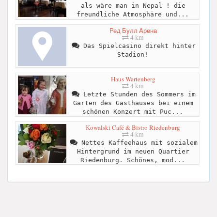
als wäre man in Nepal ! die
freundliche Atmosphäre und...
Ред Булл Арена
4 km
Das Spielcasino direkt hinter
Stadion!
Haus Wartenberg
4 km
Letzte Stunden des Sommers im
Garten des Gasthauses bei einem
schönen Konzert mit Puc...
Kowalski Café & Bistro Riedenburg
4 km
Nettes Kaffeehaus mit sozialem
Hintergrund im neuen Quartier
Riedenburg. Schönes, mod...