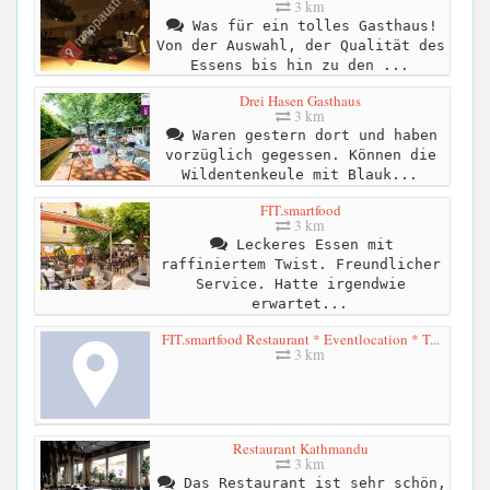
3 km
Was für ein tolles Gasthaus!
Von der Auswahl, der Qualität des
Essens bis hin zu den ...
Drei Hasen Gasthaus
3 km
Waren gestern dort und haben
vorzüglich gegessen. Können die
Wildentenkeule mit Blauk...
FIT.smartfood
3 km
Leckeres Essen mit
raffiniertem Twist. Freundlicher
Service. Hatte irgendwie
erwartet...
FIT.smartfood Restaurant * Eventlocation * T...
3 km
Restaurant Kathmandu
3 km
Das Restaurant ist sehr schön,