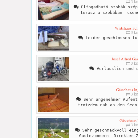
3 k
Elfogadható szobák szép
terasz a szobában .csen
Wirtshaus Sc
3 k
Leider geschlossen fu
Josef Alfred Ga
3 k
Verlässlich und s
Gästehaus In
3 k
Sehr angenehmer Aufent
trotzdem nah an den Seen
Gästehaus 
3 k
Sehr geschmackvoll eing
Gästezimmern. Direkter 