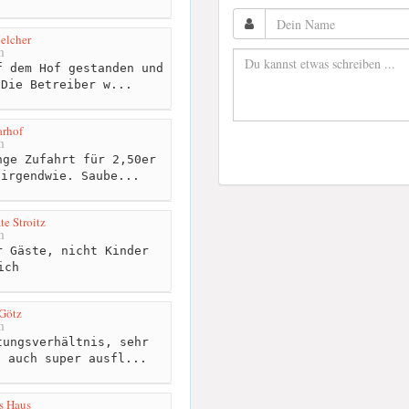
elcher
m
 dem Hof gestanden und
 Die Betreiber w...
arhof
m
ge Zufahrt für 2,50er
 irgendwie. Saube...
e Stroitz
m
 Gäste, nicht Kinder
ich
Götz
m
ungsverhältnis, sehr
s auch super ausfl...
es Haus