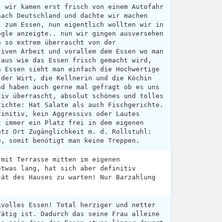
, wir kamen erst frisch von einem Autofahr
nach Deutschland und dachte wir machen
l zum Essen, nun eigentlich wollten wir in
ogle anzeigte.. nun wir gingen ausversehen
n so extrem überrascht von der
tiven Arbeit und vorallem dem Essen wo man
 aus wie das Essen frisch gemacht wird,
n Essen sieht man einfach die Hochwertige
 der Wirt, die Kellnerin und die Köchin
nd haben auch gerne mal gefragt ob es uns
tiv überrascht, absolut schönes und tolles
richte: Hat Salate als auch Fischgerichte.
finitiv, kein Aggressivs oder Lautes
t immer ein Platz frei in dem eigenen
atz Ort Zugänglichkeit m. d. Rollstuhl:
e, somit benötigt man keine Treppen.
 mit Terrasse mitten im eigenen
etwas lang, hat sich aber definitiv
tät des Hauses zu warten! Nur Barzahlung
kvolles Essen! Total herziger und netter
Tätig ist. Dadurch das seine Frau alleine