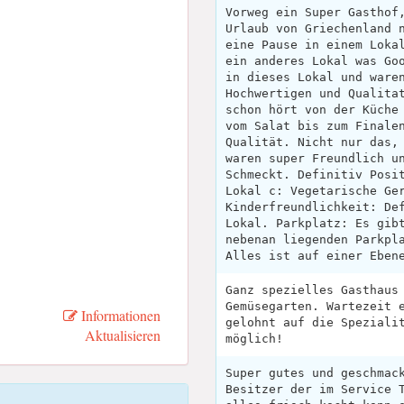
Vorweg ein Super Gasthof
Urlaub von Griechenland 
eine Pause in einem Loka
ein anderes Lokal was Go
in dieses Lokal und ware
Hochwertigen und Qualita
schon hört von der Küche
vom Salat bis zum Finale
Qualität. Nicht nur das,
waren super Freundlich u
Schmeckt. Definitiv Posi
Lokal c: Vegetarische Ge
Kinderfreundlichkeit: De
Lokal. Parkplatz: Es gib
nebenan liegenden Parkpl
Alles ist auf einer Eben
Ganz spezielles Gasthaus
Gemüsegarten. Wartezeit 
Informationen
gelohnt auf die Speziali
Aktualisieren
möglich!
Super gutes und geschmac
Besitzer der im Service 