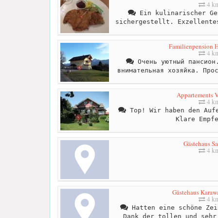
4 k
Ein kulinarischer Ge
sichergestellt. Exzellente
Familienpension H
4 k
Очень уютный пансион.
внимательная хозяйка. Про
Appartements V
4 k
Top! Wir haben den Aufe
Klare Empf
Gästehaus S
4 k
Gästehaus Karaw
4 k
Hatten eine schöne Zei
Dank der tollen und sehr