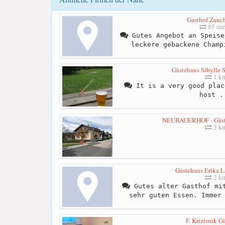
Gasthof Zauch
85 me
Gutes Angebot an Speise
leckere gebackene Champ
Gästehaus Sibylle S
1 k
It is a very good plac
host .
NEUBAUERHOF - Gäst
2 k
Gästehaus Erika L
2 k
Gutes alter Gasthof mit
sehr guten Essen. Immer
F. Krizisnik G