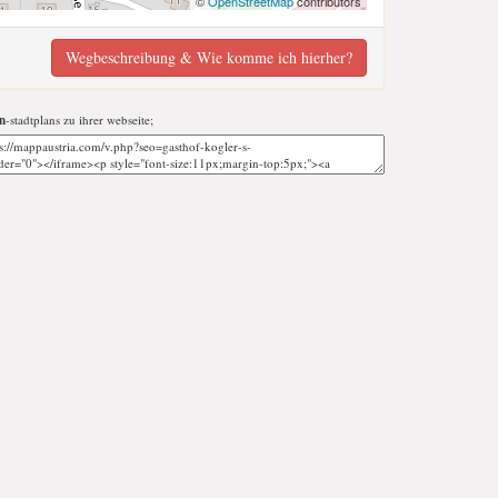
©
OpenStreetMap
contributors
Wegbeschreibung & Wie komme ich hierher?
n
-stadtplans zu ihrer webseite;