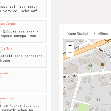
m
nuss ist hier immer
s Service, sehr auf...
aus Claudia
m
 Доброжелательная и
Karte Stadtplan, Satellitena
сторные номера, мно...
+
illa Nora
m
−
nthalt sehr genossen!
ehlung!
amonig
m
ankenblick
m
t am Faaker-See, auch
 sympathischen Ga...