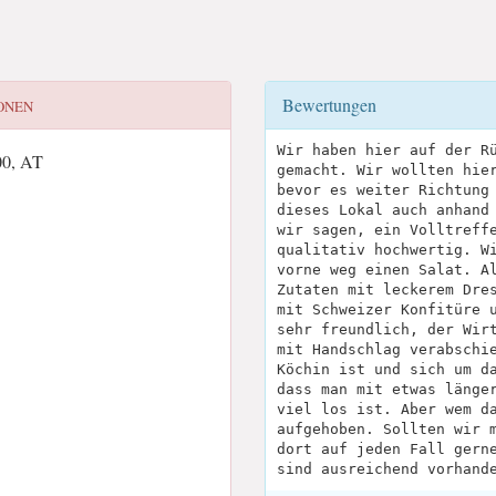
Bewertungen
ONEN
Wir haben hier auf der R
00, AT
gemacht. Wir wollten hie
bevor es weiter Richtung
dieses Lokal auch anhand
wir sagen, ein Volltreff
qualitativ hochwertig. W
vorne weg einen Salat. A
Zutaten mit leckerem Dre
mit Schweizer Konfitüre 
sehr freundlich, der Wir
mit Handschlag verabschi
Köchin ist und sich um d
dass man mit etwas länge
viel los ist. Aber wem d
aufgehoben. Sollten wir 
dort auf jeden Fall gern
sind ausreichend vorhand