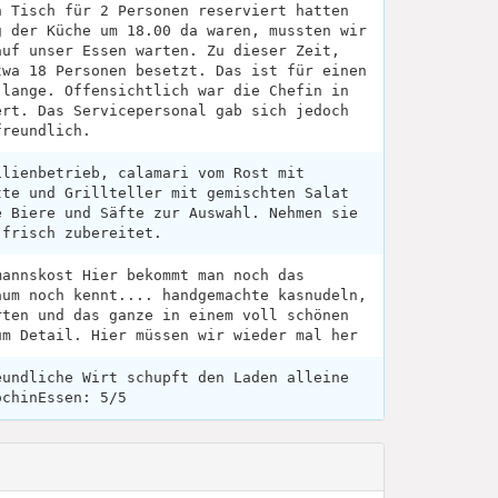
n Tisch für 2 Personen reserviert hatten
g der Küche um 18.00 da waren, mussten wir
auf unser Essen warten. Zu dieser Zeit,
twa 18 Personen besetzt. Das ist für einen
 lange. Offensichtlich war die Chefin in
ert. Das Servicepersonal gab sich jedoch
freundlich.
ilienbetrieb, calamari vom Rost mit
tte und Grillteller mit gemischten Salat
e Biere und Säfte zur Auswahl. Nehmen sie
 frisch zubereitet.
mannskost Hier bekommt man noch das
aum noch kennt.... handgemachte kasnudeln,
rten und das ganze in einem voll schönen
um Detail. Hier müssen wir wieder mal her
eundliche Wirt schupft den Laden alleine
öchinEssen: 5/5