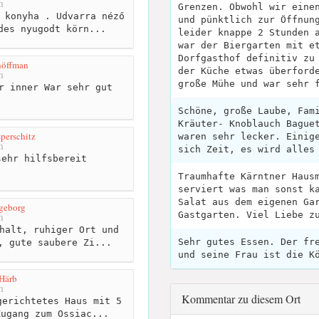
m
Grenzen. Obwohl wir eine
 konyha . Udvarra néző
und pünktlich zur Öffnun
des nyugodt körn...
leider knappe 2 Stunden 
war der Biergarten mit e
Dorfgasthof definitiv zu
höffman
der Küche etwas überford
m
große Mühe und war sehr 
r inner War sehr gut
Schöne, große Laube, Fam
Kräuter- Knoblauch Bague
sperschitz
waren sehr lecker. Einig
m
sich Zeit, es wird alles
ehr hilfsbereit
Traumhafte Kärntner Haus
serviert was man sonst k
Salat aus dem eigenen Ga
geborg
Gastgarten. Viel Liebe z
m
halt, ruhiger Ort und
Sehr gutes Essen. Der fr
, gute saubere Zi...
und seine Frau ist die K
Härb
m
Kommentar zu diesem Ort
erichtetes Haus mit 5
Zugang zum Ossiac...