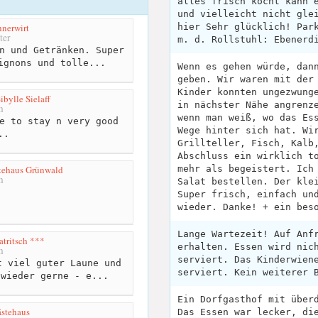
alles frisch kocht kann 
und vielleicht nicht gle
nerwirt
hier Sehr glücklich! Par
ter
m. d. Rollstuhl: Ebenerd
n und Getränken. Super
ignons und tolle...
Wenn es gehen würde, dan
geben. Wir waren mit der
Kinder konnten ungezwung
ibylle Sielaff
in nächster Nähe angrenz
m
wenn man weiß, wo das Es
e to stay n very good
Wege hinter sich hat. Wi
..
Grillteller, Fisch, Kalb
Abschluss ein wirklich t
ehaus Grünwald
mehr als begeistert. Ich
m
Salat bestellen. Der kle
Super frisch, einfach un
wieder. Danke! + ein bes
Lange Wartezeit! Auf Anf
atritsch ***
erhalten. Essen wird nic
m
serviert. Das Kinderwien
 viel guter Laune und
serviert. Kein weiterer 
 wieder gerne - e...
Ein Dorfgasthof mit über
ästehaus
Das Essen war lecker, di