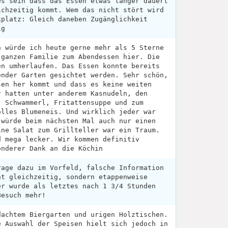
es sein dass das Essen etwas länger dauert
ichzeitig kommt. Wem das nicht stört wird
kplatz: Gleich daneben Zugänglichkeit
ig
n würde ich heute gerne mehr als 5 Sterne
 ganzen Familie zum Abendessen hier. Die
en umherlaufen. Das Essen konnte bereits
ender Garten gesichtet werden. Sehr schön,
sen her kommt und dass es keine weiten
r hatten unter anderem Kasnudeln, den
, Schwammerl, Fritattensuppe und zum
olles Blumeneis. Und wirklich jeder war
 würde beim nächsten Mal auch nur einen
ine Salat zum Grillteller war ein Traum.
d mega lecker. Wir kommen definitiv
onderer Dank an die Köchin
rage dazu im Vorfeld, falsche Information
ht gleichzeitig, sondern etappenweise
er wurde als letztes nach 1 3/4 Stunden
Besuch mehr!
dachtem Biergarten und urigen Holztischen.
e Auswahl der Speisen hielt sich jedoch in