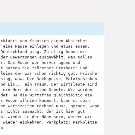
ückfahrt von Kroatien einen Abstecher
r eine Pause einlegen und etwas essen,
 Deutschland ging. Zufällig haben wir
 der Bewertungen ausgewählt. Was sollen
er. Das Essen war hervorragend und
ir hatten die "Kärntner Freiheit" und
lleine der war schon richtig gut. Frische
ssing, wow. Die Nachspeise, Palatschinken
und Eis... ein Traum. Der Wirtsleute sind
t ein Herr der alten Schule. Wir wurden
edet. Da die Wirtsfrau gleichzeitig die
as Essen alleine kümmert, kann es sein,
ren Wartezeiten rechnen muss, gerade, wenn
as nichts ausmacht, der ist hier gut
mal wieder in der Nähe sein, werden wir
e wieder einkehren. Parkplatz: Parkplätze
en