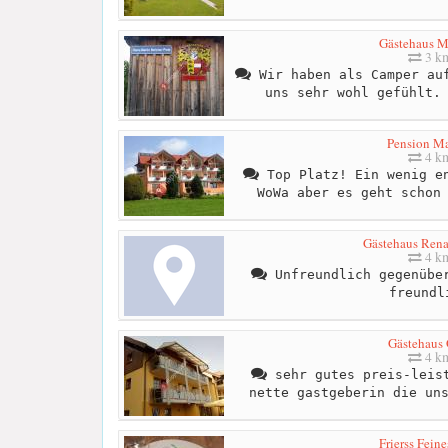
Gästehaus M
3 k
Wir haben als Camper auf
uns sehr wohl gefühlt.
Pension M
4 k
Top Platz! Ein wenig en
WoWa aber es geht schon
Gästehaus Renat
4 k
Unfreundlich gegenüber
freundl
Gästehaus 
4 k
sehr gutes preis-leist
nette gastgeberin die un
Frierss Fein