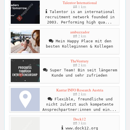
Talentor International
1 km
Talentor is an international
recruitment network founded in
2003. Performing high qua...
ambuzzador
2 km
Mein Happy Place mit den
besten Kolleginnen & Kollegen
TheVentury
2 km
Super Team! Bin seit längerem
Kunde und sehr zufrieden
Kantar INFO Research Austria
2 km
Flexible, freundliche und
nicht zuletzt auch kompetente
Ansprechpartner:innen und ein...
Dock12
3 km
www.dock12.org