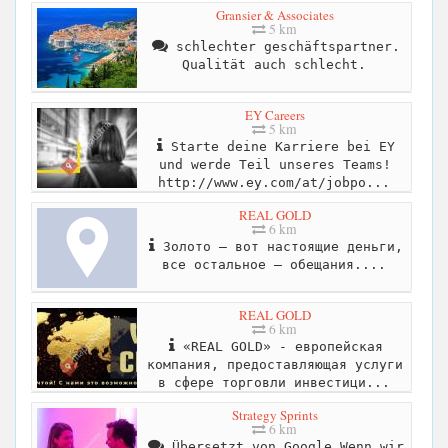
Gransier & Associates
5 km
schlechter geschäftspartner.
Qualität auch schlecht.
EY Careers
5 km
Starte deine Karriere bei EY
und werde Teil unseres Teams!
http://www.ey.com/at/jobpo...
REAL GOLD
6 km
Золото – вот настоящие деньги,
все остальное – обещания....
REAL GOLD
6 km
«REAL GOLD» - европейская
компания, предоставляющая услуги
в сфере торговли инвестици...
Strategy Sprints
6 km
Übersetzt von Google Wenn wir