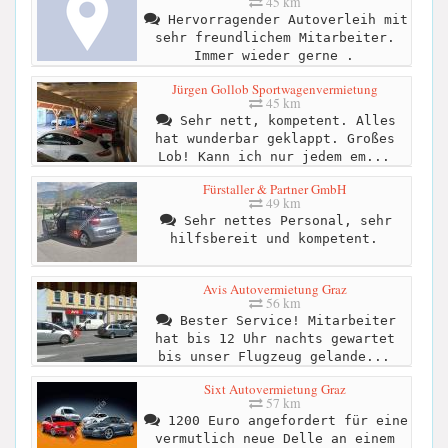
45 km
Hervorragender Autoverleih mit
sehr freundlichem Mitarbeiter.
Immer wieder gerne .
Jürgen Gollob Sportwagenvermietung
45 km
Sehr nett, kompetent. Alles
hat wunderbar geklappt. Großes
Lob! Kann ich nur jedem em...
Fürstaller & Partner GmbH
49 km
Sehr nettes Personal, sehr
hilfsbereit und kompetent.
Avis Autovermietung Graz
56 km
Bester Service! Mitarbeiter
hat bis 12 Uhr nachts gewartet
bis unser Flugzeug gelande...
Sixt Autovermietung Graz
57 km
1200 Euro angefordert für eine
vermutlich neue Delle an einem