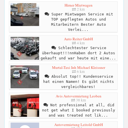
Hirner Mietwagen
2 km
Super Mietwagen Service mit
TOP gepflegten Autos und
Mitarbeitern Bester Auto
Verlei...
Auto Reiter GmbH
4 km
Schlechtester Service
überhaupt!!!nnHaben dort 2 Autos
gekauft und war heute mit eine...
Murtal-Taxi Inh Michael Kleissner
6 km
Absolut top!! Kundenservice
hat einen Namen! Es gibt nichts
vergleichbares!
Avis Autovermietung Leoben
38 km
Not professional at all, did
not get what I booked previously
and was treated not lik...
Autovermietung Leitold GmbH