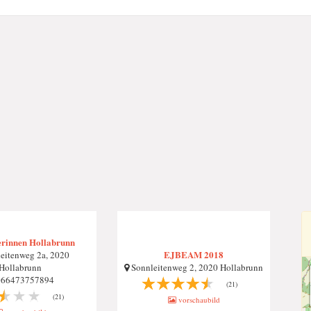
erinnen Hollabrunn
EJBEAM 2018
eitenweg 2a, 2020
Hollabrunn
Sonnleitenweg 2, 2020 Hollabrunn
66473757894
(21)
(21)
vorschaubild