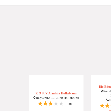
Die Bäu
Sonnl
K Ö St V Arminia Hollabrunn
Rapfstraße 32, 2020 Hollabrunn
0
(21)