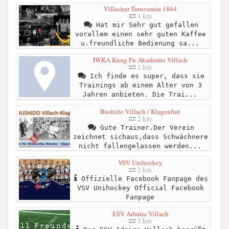
Villacher Turnverein 1864
1 km
Hat mir Sehr gut gefallen
vorallem einen sehr guten Kaffee
u.freundliche Bedienung sa...
IWKA Kung Fu Akademie Villach
2 km
Ich finde es super, dass sie
Trainings ab einem Alter von 3
Jahren anbieten. Die Trai...
Bushido Villach / Klagenfurt
2 km
Gute Trainer.Der Verein
zeichnet sichaus,dass Schwächnere
nicht fallengelassen werden...
VSV Unihockey
2 km
Offizielle Facebook Fanpage des
VSV Unihockey Official Facebook
Fanpage
ESV Admira Villach
3 km