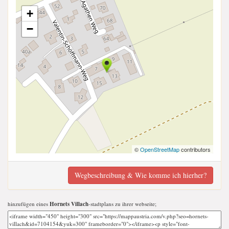
+
−
©
OpenStreetMap
contributors
Wegbeschreibung & Wie komme ich hierher?
hinzufügen eines
Hornets Villach
-stadtplans zu ihrer webseite;