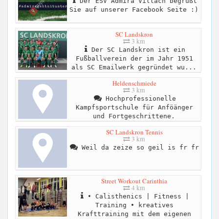
Der ESV Admira Villach begrüßt
Sie auf unserer Facebook Seite :)
SC Landskron
3 km
Der SC Landskron ist ein
Fußballverein der im Jahr 1951
als SC Emailwerk gegründet wu...
Heldenschmiede
3 km
Hochprofessionelle
Kampfsportschule für Anföänger
und Fortgeschrittene.
SC Landskron Tennis
3 km
Weil da zeize so geil is fr fr
Street Workout Carinthia
4 km
• Calisthenics | Fitness |
Training • kreatives
Krafttraining mit dem eigenen