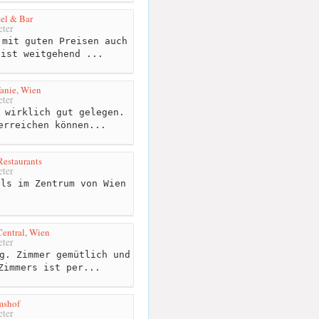
el & Bar
ter
mit guten Preisen auch
 ist weitgehend ...
fanie, Wien
ter
 wirklich gut gelegen.
erreichen können...
Restaurants
ter
ls im Zentrum von Wien
Central, Wien
ter
g. Zimmer gemütlich und
Zimmers ist per...
mshof
ter