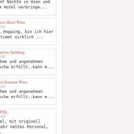
nf Nächte in Wien und
m Hotel verbringe...
ssic Hotel Wien
ter
 Hopping, bin ich hier
stimmt wirklich ...
ension Arenberg
ter
hme und angenehmen
sche erfüllt..kann m...
tel Zentrum Wien
ter
hme und angenehmen
sche erfüllt..kann m...
OTEL
ter
el, mit originell
Sehr nettes Personal,
.