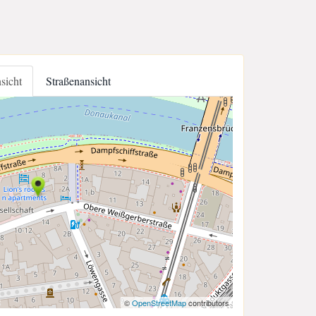
nsicht
Straßenansicht
©
OpenStreetMap
contributors