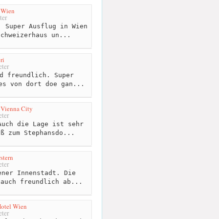
 Wien
ter
 Super Ausflug in Wien
Schweizerhaus un...
ri
ter
d freundlich. Super
es von dort doe gan...
 Vienna City
ter
uch die Lage ist sehr
uß zum Stephansdo...
rstern
ter
ner Innenstadt. Die
 auch freundlich ab...
Hotel Wien
ter