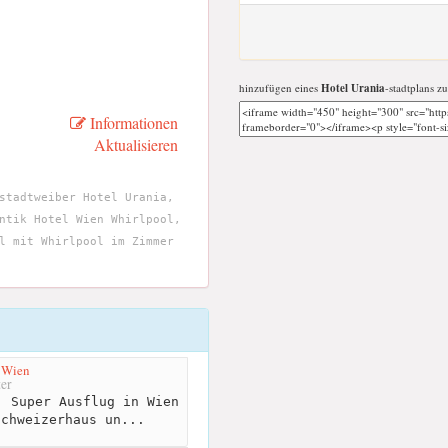
hinzufügen eines
Hotel Urania
-stadtplans zu
Informationen
Aktualisieren
stadtweiber Hotel Urania,
ntik Hotel Wien Whirlpool,
l mit Whirlpool im Zimmer
 Wien
er
 Super Ausflug in Wien
Schweizerhaus un...