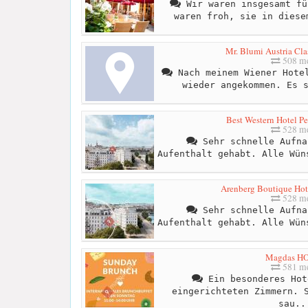
Wir waren insgesamt fü
waren froh, sie in diese
Mr. Blumi Austria Cla
508 me
Nach meinem Wiener Hotel
wieder angekommen. Es 
Best Western Hotel P
528 me
Sehr schnelle Aufna
Aufenthalt gehabt. Alle Wün
Arenberg Boutique Ho
528 me
Sehr schnelle Aufna
Aufenthalt gehabt. Alle Wün
Magdas H
581 me
Ein besonderes Hot
eingerichteten Zimmern. 
sau..