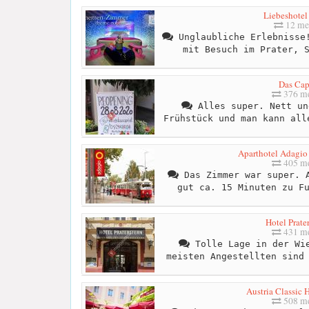
Liebeshotel
12 me
Unglaubliche Erlebnisse!
mit Besuch im Prater, 
Das Cap
376 me
Alles super. Nett un
Frühstück und man kann all
Aparthotel Adagio
405 me
Das Zimmer war super. A
gut ca. 15 Minuten zu F
Hotel Prate
431 me
Tolle Lage in der Wie
meisten Angestellten sind
Austria Classic 
508 me