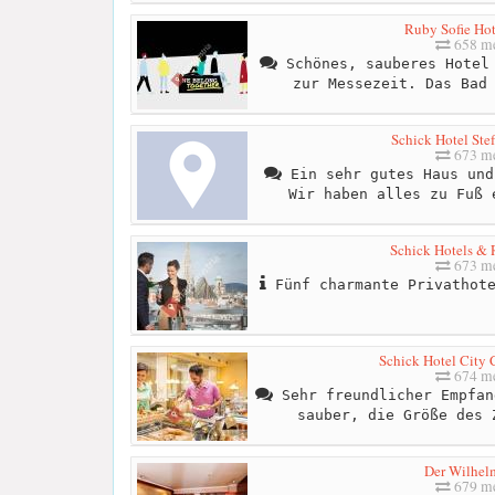
Ruby Sofie Hot
658 me
Schönes, sauberes Hotel 
zur Messezeit. Das Bad
Schick Hotel Ste
673 me
Ein sehr gutes Haus und
Wir haben alles zu Fuß 
Schick Hotels & 
673 me
Fünf charmante Privathote
Schick Hotel City 
674 me
Sehr freundlicher Empfan
sauber, die Größe des 
Der Wilhel
679 me