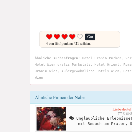
Gut
4
von fünf punkten /
21
wählen.
ähnliche suchanfragen:
Hotel Urania Parken, Vor
Hotel Wien gratis Parkplatz, Hotel Orient, Roma
Urania Wien, Außergewöhnliche Hotels Wien, Hote
Wien
Ähnliche Firmen der Nähe
Liebeshotel
0 met
Unglaubliche Erlebnisse!
mit Besuch im Prater, 