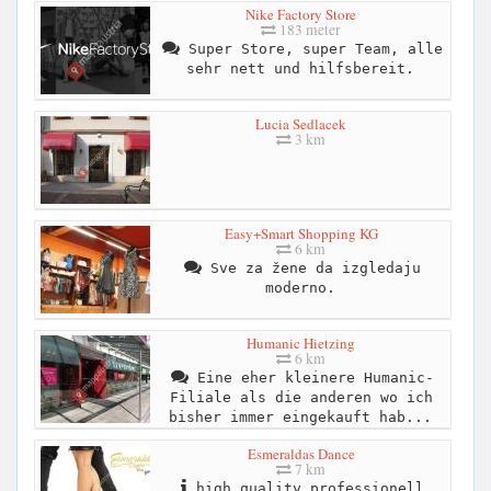
Nike Factory Store
183 meter
Super Store, super Team, alle
sehr nett und hilfsbereit.
Lucia Sedlacek
3 km
Easy+Smart Shopping KG
6 km
Sve za žene da izgledaju
moderno.
Humanic Hietzing
6 km
Eine eher kleinere Humanic-
Filiale als die anderen wo ich
bisher immer eingekauft hab...
Esmeraldas Dance
7 km
high quality professionell