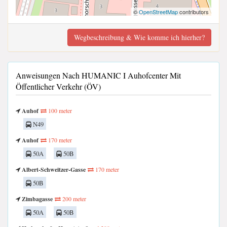
©
OpenStreetMap
contributors
Wegbeschreibung & Wie komme ich hierher?
Anweisungen Nach HUMANIC I Auhofcenter Mit
Öffentlicher Verkehr (ÖV)
Auhof
100 meter
N49
Auhof
170 meter
50A
50B
Albert-Schweitzer-Gasse
170 meter
50B
Zimbagasse
200 meter
50A
50B