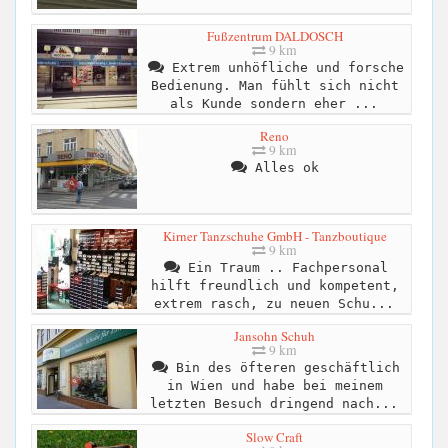
Fußzentrum DALDOSCH
9 km
Extrem unhöfliche und forsche
Bedienung. Man fühlt sich nicht
als Kunde sondern eher ...
Reno
9 km
Alles ok
Kirner Tanzschuhe GmbH - Tanzboutique
9 km
Ein Traum .. Fachpersonal
hilft freundlich und kompetent,
extrem rasch, zu neuen Schu...
Jansohn Schuh
9 km
Bin des öfteren geschäftlich
in Wien und habe bei meinem
letzten Besuch dringend nach...
Slow Craft