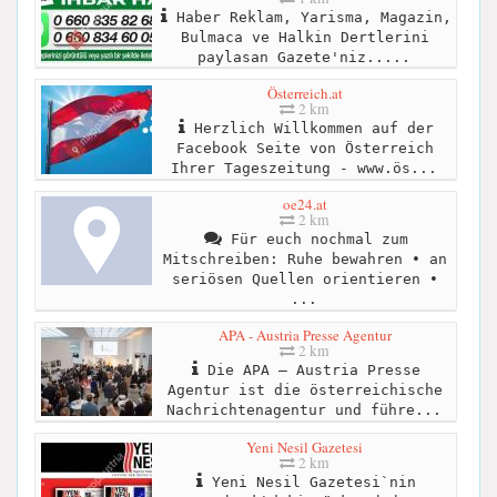
Haber Reklam, Yarisma, Magazin,
Bulmaca ve Halkin Dertlerini
paylasan Gazete'niz.....
Österreich.at
2 km
Herzlich Willkommen auf der
Facebook Seite von Österreich
Ihrer Tageszeitung - www.ös...
oe24.at
2 km
Für euch nochmal zum
Mitschreiben: Ruhe bewahren • an
seriösen Quellen orientieren •
...
APA - Austria Presse Agentur
2 km
Die APA – Austria Presse
Agentur ist die österreichische
Nachrichtenagentur und führe...
Yeni Nesil Gazetesi
2 km
Yeni Nesil Gazetesi`nin