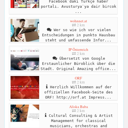
Facebook`daki Türkçe haber
portalı. Avusturya`ya dair bircok
...
wohnnet.at
2 km
Wer so wie ich vor vielen
Entscheidungen in punkto Hausbau
steht und umfassende Infor...
IP Österreich
2 km
Übersetzt von Google
Erstaunlicher Büroblick über die
Stadt. Original Amazing office...
ORF
2 km
Herzlich Willkommen auf der
offiziellen Facebook-Seite des
ORF! http://orf.at Impress...
Aliska Baba
2 km
Cultural Consulting & Artist
Management for classical
musicians, orchestras and