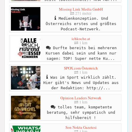
Missing Link Media GmbH
271 meter
Medienkonzeption. Und
Österreichs erstes und größtes
Podcast-Netzwerk.
ichkoche.at
1 km
Durfte bereits bei mehreren
Kursen dabei sein und kann nur
sagen: TOP! Super nette Ku...
SPOX.com Österreich
1 km
Was im Sport wirklich zählt.
Hier gibt's News und Updates aus
der Redaktion: http://...
Opinion Leaders Network
1 km
tolles team, kompetente
beratung, sehr sympatisch und
hilfsbereit !
Son Nokta Gazetesi
1 km