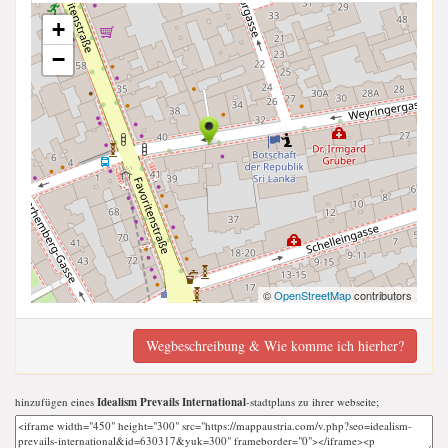
+
−
©
OpenStreetMap
contributors
Wegbeschreibung & Wie komme ich hierher?
hinzufügen eines
Idealism Prevails International
-stadtplans zu ihrer webseite;