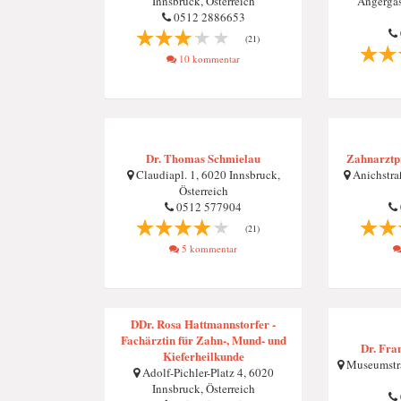
Innsbruck, Österreich
Angergas
0512 2886653
(21)
10 kommentar
Dr. Thomas Schmielau
Zahnarztp
Claudiapl. 1, 6020 Innsbruck,
Anichstra
Österreich
0512 577904
(21)
5 kommentar
DDr. Rosa Hattmannstorfer -
Fachärztin für Zahn-, Mund- und
Dr. Fran
Kieferheilkunde
Museumstra
Adolf-Pichler-Platz 4, 6020
Innsbruck, Österreich