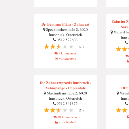
Zahn im Z
Dr. Bertram Prinz - Zahnarzt
Sara
Speckbacherstraße 8, 6020
Maria-The
Innsbruck, Österreich
Innsb
0512 577633
(21)
1 kommentar
vorschaubild
Die Zahnarztpraxis Innsbruck -
Zahnspange - Implantate
DDr.
Maximilianstraße 2, 6020
Meinha
Innsbruck, Österreich
Innsb
0512 341375
(21)
10 kommentar
vorschaubild