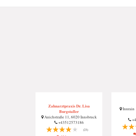
Zahnarztpraxis Dr. Lisa
Innrain 
Burgstaller
Anichstraße 11, 6020 Innsbruck
+4
+43512573186
(23)