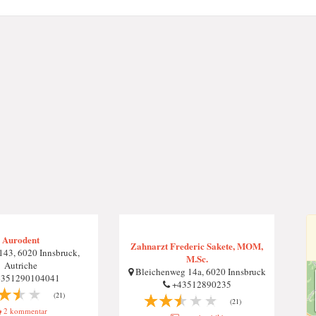
Aurodent
Zahnarzt Frederic Sakete, MOM,
143, 6020 Innsbruck,
M.Sc.
Autriche
Bleichenweg 14a, 6020 Innsbruck
351290104041
+43512890235
(21)
(21)
2 kommentar