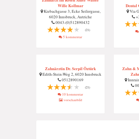
Wille Kollmar
Dental 
Kiebachgasse 3, Ecke Seilergasse,
Via G
6020 Innsbruck, Autriche
+
0043-(0)512890432
(21)
5 kommentar
Zahnärztin Dr. Serpil Öztürk
Zahn & M
Zahn
Edith-Stein-Weg 2, 6020 Innsbruck
0512890169
Innrai
00
(21)
10 kommentar
vorschaubild