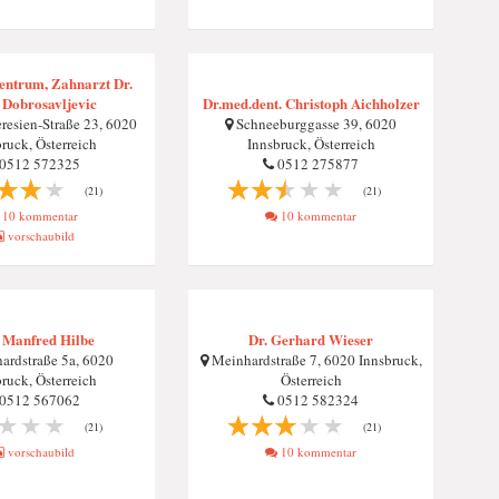
entrum, Zahnarzt Dr.
 Dobrosavljevic
Dr.med.dent. Christoph Aichholzer
resien-Straße 23, 6020
Schneeburggasse 39, 6020
ruck, Österreich
Innsbruck, Österreich
0512 572325
0512 275877
(21)
(21)
10 kommentar
10 kommentar
vorschaubild
 Manfred Hilbe
Dr. Gerhard Wieser
rdstraße 5a, 6020
Meinhardstraße 7, 6020 Innsbruck,
ruck, Österreich
Österreich
0512 567062
0512 582324
(21)
(21)
vorschaubild
10 kommentar