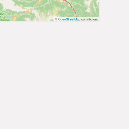
©
OpenStreetMap
contributors