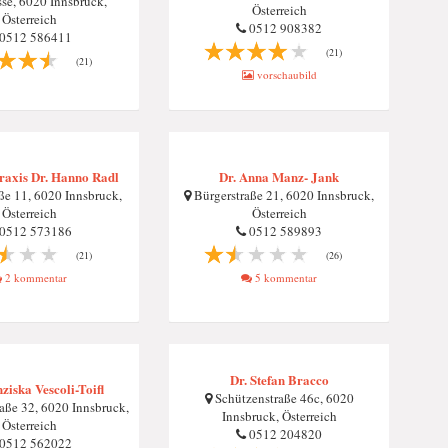
se, 6020 Innsbruck,
Österreich
Österreich
0512 908382
0512 586411
(21)
(21)
vorschaubild
raxis Dr. Hanno Radl
Dr. Anna Manz- Jank
ße 11, 6020 Innsbruck,
Bürgerstraße 21, 6020 Innsbruck,
Österreich
Österreich
0512 573186
0512 589893
(21)
(26)
2 kommentar
5 kommentar
Dr. Stefan Bracco
ziska Vescoli-Toifl
Schützenstraße 46c, 6020
ße 32, 6020 Innsbruck,
Innsbruck, Österreich
Österreich
0512 204820
0512 562022