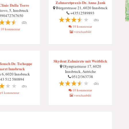
Zahnarztpraxis Dr. Anna Jank
Clinic Dalla Torre
Bürgerstrasse 21, 6020 Innsbruck
iovo, 5, Innsbruck
+43512589893
390472767650
(21)
(22)
10 kommentar
10 kommentar
vorschaubild
Skydent Zahnärzte mit Weitblick
ensch Dr. Tschoppe
Olympiastrasse 17, 6020
arzt Innsbruck
Innsbruck, Autriche
n 6, 6020 Innsbruck
0512/363738
43 512 580894
(21)
(21)
10 kommentar
6 kommentar
vorschaubild