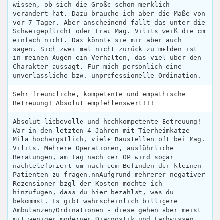
wissen, ob sich die Größe schon merklich
verändert hat. Dazu brauche ich aber die Maße von
vor 7 Tagen. Aber anscheinend fällt das unter die
Schweigepflicht oder Frau Mag. Vilits weiß die cm
einfach nicht. Das könnte sie mir aber auch
sagen. Sich zwei mal nicht zurück zu melden ist
in meinen Augen ein Verhalten, das viel über den
Charakter aussagt. Für mich persönlich eine
unverlässliche bzw. unprofessionelle Ordination.
Sehr freundliche, kompetente und empathische
Betreuung! Absolut empfehlenswert!!!
Absolut liebevolle und hochkompetente Betreuung!
War in den letzten 4 Jahren mit Tierheimkatze
Mila hochängstlich, viele Baustellen oft bei Mag.
Vilits. Mehrere Operationen, ausführliche
Beratungen, am Tag nach der OP wird sogar
nachtelefoniert um nach dem Befinden der kleinen
Patienten zu fragen.nnAufgrund mehrerer negativer
Rezensionen bzgl der Kosten möchte ich
hinzufügen, dass du hier bezahlst, was du
bekommst. Es gibt wahrscheinlich billigere
Ambulanzen/Ordinationen - diese gehen aber meist
mit weniger moderner Diagnostik und Fachwissen