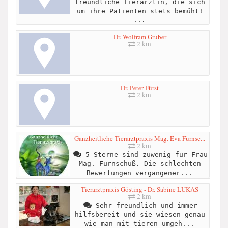
freundliche Tierärztin, die sich
um ihre Patienten stets bemüht!
...
Dr. Wolfram Gruber
2 km
Dr. Peter Fürst
2 km
Ganzheitliche Tierarztpraxis Mag. Eva Fürnsc...
2 km
5 Sterne sind zuwenig für Frau
Mag. Fürnschuß. Die schlechten
Bewertungen vergangener...
Tierarztpraxis Gösting - Dr. Sabine LUKAS
2 km
Sehr freundlich und immer
hilfsbereit und sie wiesen genau
wie man mit tieren umgeh...