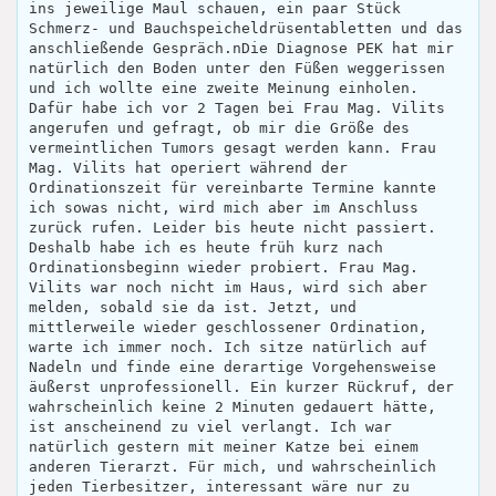
ins jeweilige Maul schauen, ein paar Stück
Schmerz- und Bauchspeicheldrüsentabletten und das
anschließende Gespräch.nDie Diagnose PEK hat mir
natürlich den Boden unter den Füßen weggerissen
und ich wollte eine zweite Meinung einholen.
Dafür habe ich vor 2 Tagen bei Frau Mag. Vilits
angerufen und gefragt, ob mir die Größe des
vermeintlichen Tumors gesagt werden kann. Frau
Mag. Vilits hat operiert während der
Ordinationszeit für vereinbarte Termine kannte
ich sowas nicht, wird mich aber im Anschluss
zurück rufen. Leider bis heute nicht passiert.
Deshalb habe ich es heute früh kurz nach
Ordinationsbeginn wieder probiert. Frau Mag.
Vilits war noch nicht im Haus, wird sich aber
melden, sobald sie da ist. Jetzt, und
mittlerweile wieder geschlossener Ordination,
warte ich immer noch. Ich sitze natürlich auf
Nadeln und finde eine derartige Vorgehensweise
äußerst unprofessionell. Ein kurzer Rückruf, der
wahrscheinlich keine 2 Minuten gedauert hätte,
ist anscheinend zu viel verlangt. Ich war
natürlich gestern mit meiner Katze bei einem
anderen Tierarzt. Für mich, und wahrscheinlich
jeden Tierbesitzer, interessant wäre nur zu