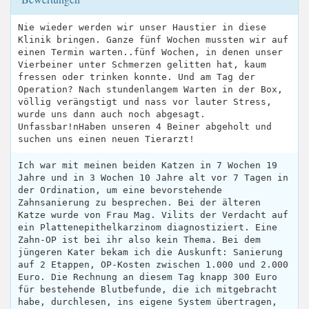
Nie wieder werden wir unser Haustier in diese
Klinik bringen. Ganze fünf Wochen mussten wir auf
einen Termin warten..fünf Wochen, in denen unser
Vierbeiner unter Schmerzen gelitten hat, kaum
fressen oder trinken konnte. Und am Tag der
Operation? Nach stundenlangem Warten in der Box,
völlig verängstigt und nass vor lauter Stress,
wurde uns dann auch noch abgesagt.
Unfassbar!nHaben unseren 4 Beiner abgeholt und
suchen uns einen neuen Tierarzt!
Ich war mit meinen beiden Katzen in 7 Wochen 19
Jahre und in 3 Wochen 10 Jahre alt vor 7 Tagen in
der Ordination, um eine bevorstehende
Zahnsanierung zu besprechen. Bei der älteren
Katze wurde von Frau Mag. Vilits der Verdacht auf
ein Plattenepithelkarzinom diagnostiziert. Eine
Zahn-OP ist bei ihr also kein Thema. Bei dem
jüngeren Kater bekam ich die Auskunft: Sanierung
auf 2 Etappen, OP-Kosten zwischen 1.000 und 2.000
Euro. Die Rechnung an diesem Tag knapp 300 Euro
für bestehende Blutbefunde, die ich mitgebracht
habe, durchlesen, ins eigene System übertragen,