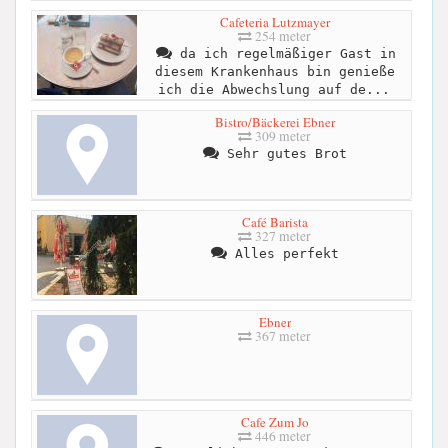
Cafeteria Lutzmayer
254 meter
da ich regelmäßiger Gast in
diesem Krankenhaus bin genieße
ich die Abwechslung auf de...
Bistro/Bäckerei Ebner
309 meter
Sehr gutes Brot
Café Barista
327 meter
Alles perfekt
Ebner
367 meter
Cafe Zum Jo
446 meter