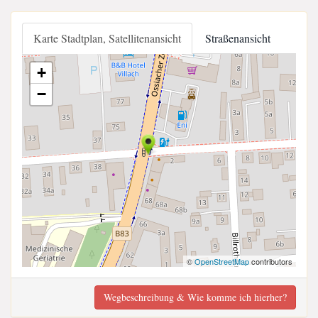
Karte Stadtplan, Satellitenansicht
Straßenansicht
+
−
©
OpenStreetMap
contributors
Wegbeschreibung & Wie komme ich hierher?