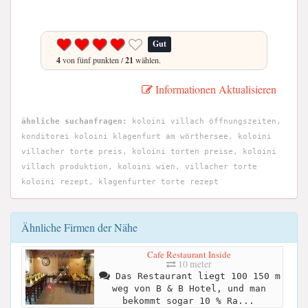
Gut
4
von fünf punkten /
21
wählen.
Informationen Aktualisieren
ähnliche suchanfragen:
koloini villach öffnungszeiten,
konditorei koloini klagenfurt am wörthersee, koloini
villacher torte preis, koloini torten preise, koloini
villach produktion, koloini wien, villacher torte
koloini rezept, klagenfurter torte rezept
Ähnliche Firmen der Nähe
Cafe Restaurant Inside
10 meter
Das Restaurant liegt 100 150 m
weg von B & B Hotel, und man
bekommt sogar 10 % Ra...