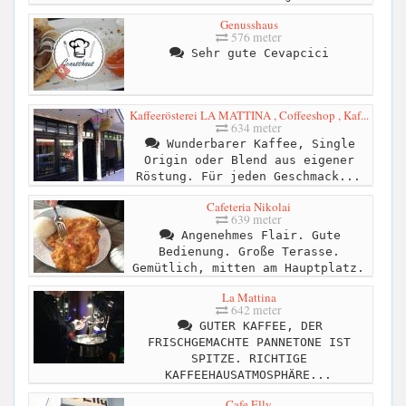
Genusshaus
576 meter
Sehr gute Cevapcici
Kaffeerösterei LA MATTINA , Coffeeshop , Kaf...
634 meter
Wunderbarer Kaffee, Single
Origin oder Blend aus eigener
Röstung. Für jeden Geschmack...
Cafeteria Nikolai
639 meter
Angenehmes Flair. Gute
Bedienung. Große Terasse.
Gemütlich, mitten am Hauptplatz.
La Mattina
642 meter
GUTER KAFFEE, DER
FRISCHGEMACHTE PANNETONE IST
SPITZE. RICHTIGE
KAFFEEHAUSATMOSPHÄRE...
Cafe Elly