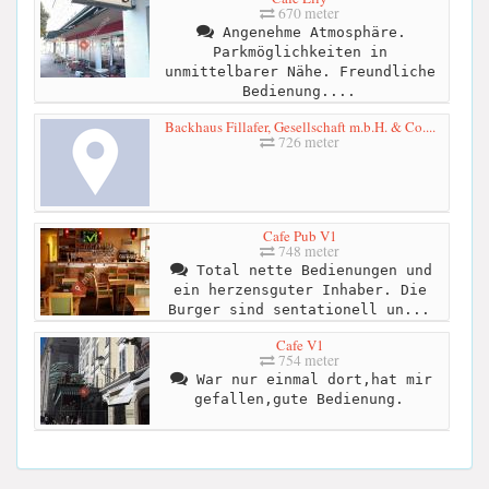
670 meter
Angenehme Atmosphäre.
Parkmöglichkeiten in
unmittelbarer Nähe. Freundliche
Bedienung....
Backhaus Fillafer, Gesellschaft m.b.H. & Co....
726 meter
Cafe Pub V1
748 meter
Total nette Bedienungen und
ein herzensguter Inhaber. Die
Burger sind sentationell un...
Cafe V1
754 meter
War nur einmal dort,hat mir
gefallen,gute Bedienung.