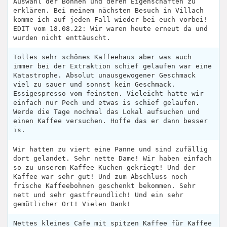
Auswahl der Bohnen und deren Eigenschaften zu
erklären. Bei meinem nächsten Besuch in Villach
komme ich auf jeden Fall wieder bei euch vorbei!
EDIT vom 18.08.22: Wir waren heute erneut da und
wurden nicht enttäuscht.
Tolles sehr schönes Kaffeehaus aber was auch
immer bei der Extraktion schief gelaufen war eine
Katastrophe. Absolut unausgewogener Geschmack
viel zu sauer und sonnst kein Geschmack.
Essigespresso vom feinsten. Vieleicht hatte wir
einfach nur Pech und etwas is schief gelaufen.
Werde die Tage nochmal das Lokal aufsuchen und
einen Kaffee versuchen. Hoffe das er dann besser
is.
Wir hatten zu viert eine Panne und sind zufällig
dort gelandet. Sehr nette Dame! Wir haben einfach
so zu unserem Kaffee Kuchen gekriegt! Und der
Kaffee war sehr gut! Und zum Abschluss noch
frische Kaffeebohnen geschenkt bekommen. Sehr
nett und sehr gastfreundlich! Und ein sehr
gemütlicher Ort! Vielen Dank!
Nettes kleines Cafe mit spitzen Kaffee für Kaffee