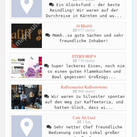
Ein Glücksfund - der beste
Reindling! Wir waren auf der
Durchreise in Kärnten und wu...
Al Khalili
677 meter
Mmmh..so gute Sachen und sehr
freundliche Inhaber!
STERN HGP 9
739 meter
Super leckeres Essen, noch nie
so einen guten Flammkuchen und
Bowl gegessen! Großzügi...
Kaffeemacher Kaffeerösterei
900 meter
Wir waren zu Silvester spontan
auf den Weg zur Kaffeeteria, und
hatten Glück, dass wi...
Cafe Alt Lind
1 km
Sehr netter Chef freundliche
Bedienung cooles Lokal großer