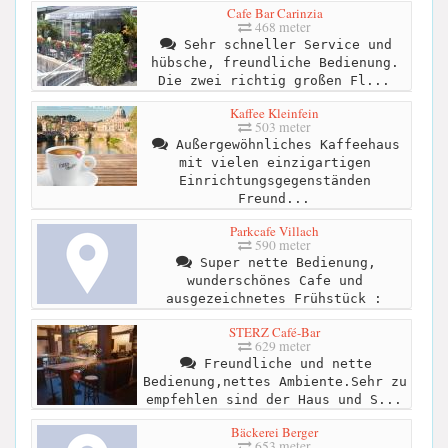
Cafe Bar Carinzia
468 meter
Sehr schneller Service und
hübsche, freundliche Bedienung.
Die zwei richtig großen Fl...
Kaffee Kleinfein
503 meter
Außergewöhnliches Kaffeehaus
mit vielen einzigartigen
Einrichtungsgegenständen
Freund...
Parkcafe Villach
590 meter
Super nette Bedienung,
wunderschönes Cafe und
ausgezeichnetes Frühstück :
STERZ Café-Bar
629 meter
Freundliche und nette
Bedienung,nettes Ambiente.Sehr zu
empfehlen sind der Haus und S...
Bäckerei Berger
653 meter