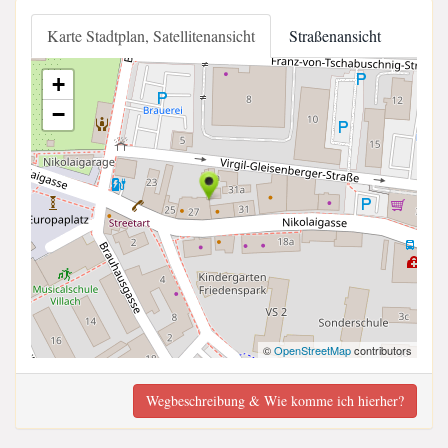
Karte Stadtplan, Satellitenansicht
Straßenansicht
+
−
©
OpenStreetMap
contributors
Wegbeschreibung & Wie komme ich hierher?