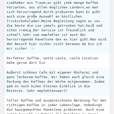
Liebhaber ein Traum,es gibt jede menge Kaffee
Varianten, aus allen möglichen Ländern,wo man
sich hervorragend durch probieren kann.Es gibt
auch eine große Auswahl an köstlichen
Trinkschokoladen.Meine Begleitung sagte es sei
die beste die sie jemals getrunken hat,heiß und
schön cremig.Der Service ist freundlich und
schnell.Sehr zum empfehlen ist auch der
hervorragende Panettone den es hier gibt.Man wird
den Besuch hier sicher nicht bereuen da bin ich
mir sicher. :-
Perfekter Kaffee, nette Leute, coole Location
Gehe gerne dort hin
Äußerst schönes Cafe mit eigener Rösterei und
ganz leckerem Kaffee. Wir haben auch gleich eine
Packung des Kaffees der Woche mitgenommen. Zudem
gab es noch einen kleinen Einblick in die
Rösterei. Sehr empfehlenswert!
Toller Kaffee und ausgezeichnete Beratung für den
richtigen Kaffee in jeder Lebenslage. Unbedingt
die hausgemachten Panettone probieren. Auch eine