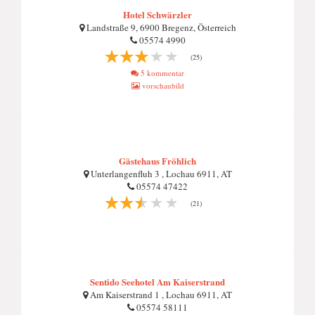
Hotel Schwärzler
Landstraße 9, 6900 Bregenz, Österreich
05574 4990
(25)
5 kommentar
vorschaubild
Gästehaus Fröhlich
Unterlangenfluh 3 , Lochau 6911, AT
05574 47422
(21)
Sentido Seehotel Am Kaiserstrand
Am Kaiserstrand 1 , Lochau 6911, AT
05574 58111