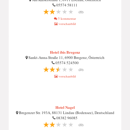
05574 58111
(22)
5 kommentar
vorschaubild
Hotel ibis Bregenz
Sankt-Anna-Straße 11, 6900 Bregenz, Österreich
05574 524500
(23)
vorschaubild
Hotel Nagel
Bregenzer Str. 193A, 88131 Lindau (Bodensee), Deutschland
08382 96085
(22)