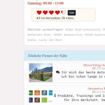
Samstag: 09:00 - 13:00
Gut
4.3
von fünf punkten /
21
wählen.
ähnliche suchanfragen:
Midas Wien preisliste, M
Werkstatt Wien, MIDAS Autoservice, MIDAS-Syndro
Audio, Lucky Car Wien
Ähnliche Firmen der Nähe
Motor Village 
328 me
Für mich das beste Auto
ich bin schon lange in 
Automotive S
411 me
Produkte, Trainings und I
für Ihre Werkstatt. V