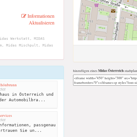
Informationen
Aktualisieren
idas Werkstatt, MIDAS
m, Midas Mischpult, Midas
hinzufügen eines
Midas Österreich
-stadtpla
Schönbrunn
ter
haus in Österreich und
der Automobilbra...
ervices
ter
nformationen, passgenau
ertrauen Sie un...