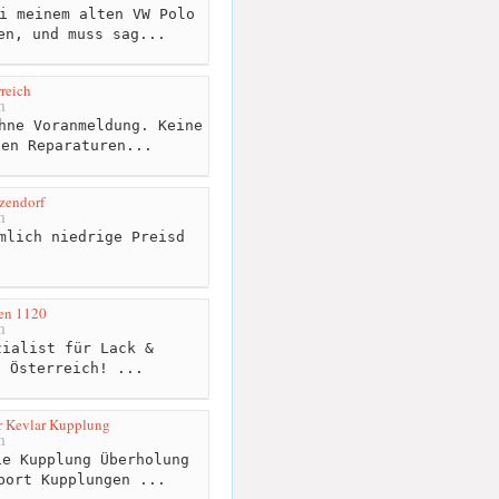
i meinem alten VW Polo
en, und muss sag...
reich
m
hne Voranmeldung. Keine
gen Reparaturen...
zendorf
m
mlich niedrige Preisd
en 1120
m
ialist für Lack &
n Österreich! ...
r Kevlar Kupplung
m
e Kupplung Überholung
port Kupplungen ...