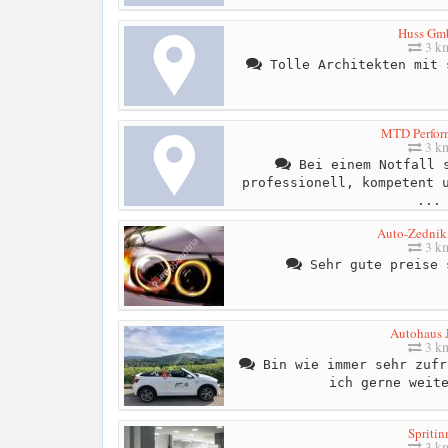
Huss Gm
3 k
Tolle Architekten mit 
MTD Perfor
3 k
Bei einem Notfall s
professionell, kompetent 
...
Auto-Zedni
3 k
Sehr gute preise 
Autohaus 
3 k
Bin wie immer sehr zufr
ich gerne weit
Spritin
3 k