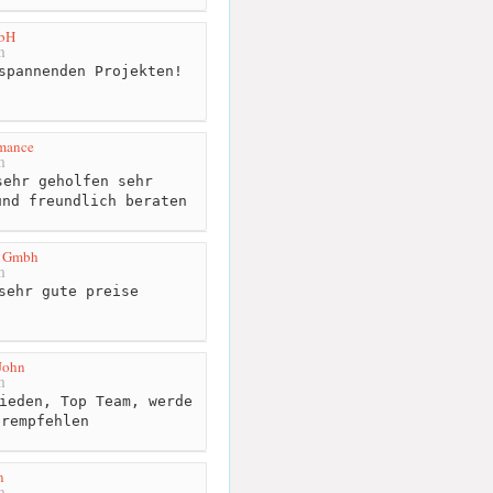
bH
m
spannenden Projekten!
mance
m
ehr geholfen sehr
und freundlich beraten
k Gmbh
m
sehr gute preise
John
m
ieden, Top Team, werde
erempfehlen
n
m