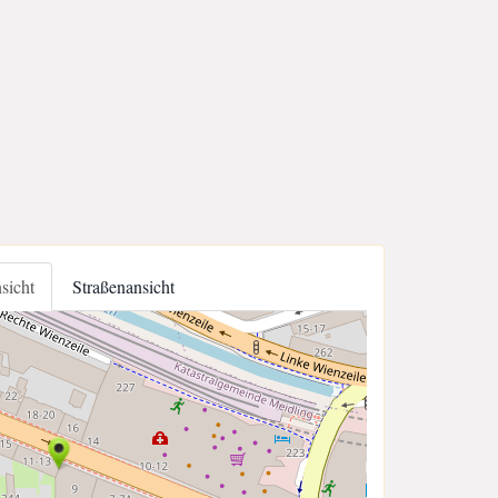
nsicht
Straßenansicht