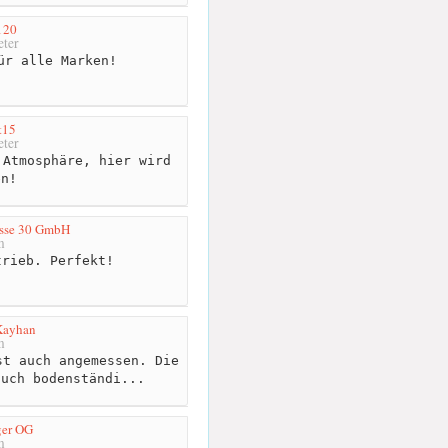
120
ter
ür alle Marken!
t15
ter
Atmosphäre, hier wird
en!
asse 30 GmbH
m
rieb. Perfekt!
Kayhan
m
t auch angemessen. Die
auch bodenständi...
ger OG
m