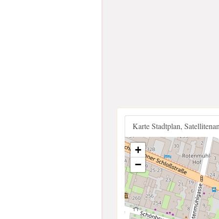
Karte Stadtplan, Satellitena
+
−