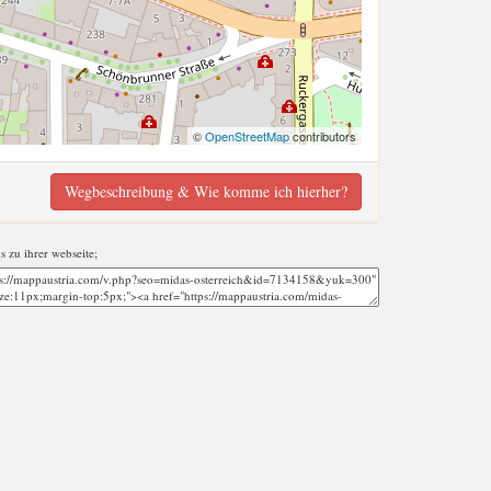
©
OpenStreetMap
contributors
Wegbeschreibung & Wie komme ich hierher?
ns zu ihrer webseite;