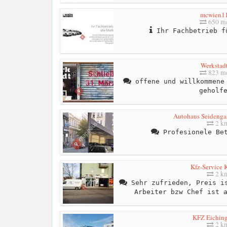
mcwien1
650 me
Ihr Fachbetrieb f
Werkstad
823 me
offene und willkommene 
geholf
Autohaus Seideng
2 k
Profesionele Bet
Kfz-Service 
2 k
Sehr zufrieden, Preis is
Arbeiter bzw Chef ist 
KFZ Eichin
2 k