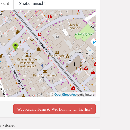
nsicht
Straßenansicht
©
OpenStreetMap
contributors
Wegbeschreibung & Wie komme ich hierher?
er webseite;