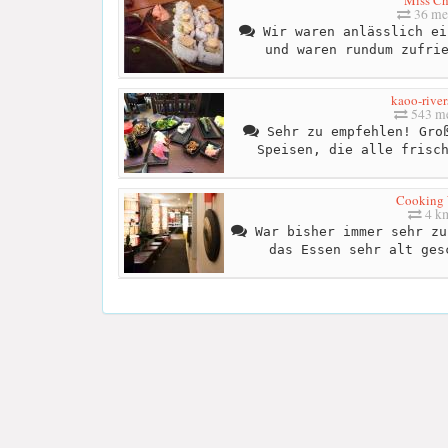
Miss C
36 me
Wir waren anlässlich ei
und waren rundum zufri
kaoo-river
543 me
Sehr zu empfehlen! Groß
Speisen, die alle frisc
Cooking
4 k
War bisher immer sehr zu
das Essen sehr alt ges