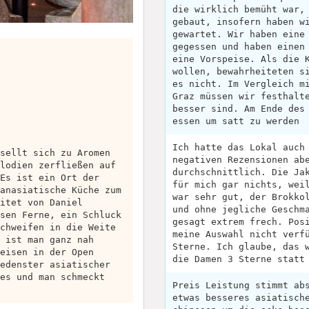
die wirklich bemüht war,
gebaut, insofern haben w
gewartet. Wir haben eine
gegessen und haben einen
eine Vorspeise. Als die 
wollen, bewahrheiteten s
es nicht. Im Vergleich m
Graz müssen wir festhalt
besser sind. Am Ende des
essen um satt zu werden
Ich hatte das Lokal auch
sellt sich zu Aromen
negativen Rezensionen ab
lodien zerfließen auf
durchschnittlich. Die Ja
Es ist ein Ort der
für mich gar nichts, wei
anasiatische Küche zum
war sehr gut, der Brokko
itet von Daniel
und ohne jegliche Geschm
sen Ferne, ein Schluck
gesagt extrem frech. Pos
chweifen in die Weite
meine Auswahl nicht verf
 ist man ganz nah
Sterne. Ich glaube, das 
eisen in der Open
die Damen 3 Sterne statt
edenster asiatischer
es und man schmeckt
Preis Leistung stimmt ab
etwas besseres asiatisch