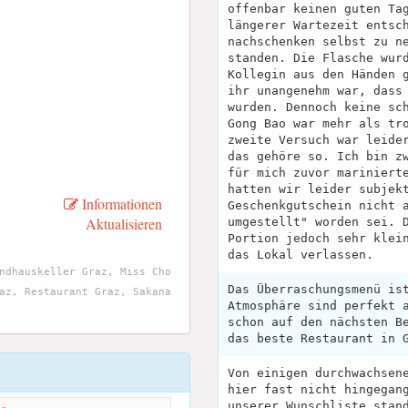
offenbar keinen guten Ta
längerer Wartezeit entsc
nachschenken selbst zu n
standen. Die Flasche wur
Kollegin aus den Händen 
ihr unangenehm war, dass
wurden. Dennoch keine sc
Gong Bao war mehr als tr
zweite Versuch war leide
das gehöre so. Ich bin z
für mich zuvor mariniert
hatten wir leider subjek
Informationen
Geschenkgutschein nicht 
Aktualisieren
umgestellt" worden sei. 
Portion jedoch sehr klei
das Lokal verlassen.
ndhauskeller Graz, Miss Cho
Das Überraschungsmenü is
az, Restaurant Graz, Sakana
Atmosphäre sind perfekt 
schon auf den nächsten B
das beste Restaurant in 
Von einigen durchwachsen
hier fast nicht hingegan
unserer Wunschliste stan