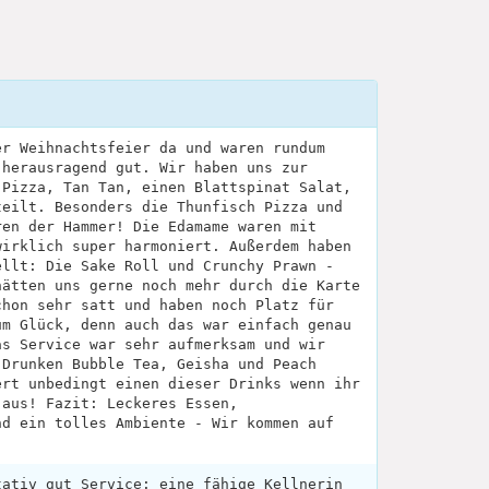
er Weihnachtsfeier da und waren rundum
 herausragend gut. Wir haben uns zur
 Pizza, Tan Tan, einen Blattspinat Salat,
teilt. Besonders die Thunfisch Pizza und
ren der Hammer! Die Edamame waren mit
wirklich super harmoniert. Außerdem haben
ellt: Die Sake Roll und Crunchy Prawn -
hätten uns gerne noch mehr durch die Karte
chon sehr satt und haben noch Platz für
um Glück, denn auch das war einfach genau
as Service war sehr aufmerksam und wir
 Drunken Bubble Tea, Geisha und Peach
ert unbedingt einen dieser Drinks wenn ihr
 aus! Fazit: Leckeres Essen,
nd ein tolles Ambiente - Wir kommen auf
tativ gut Service: eine fähige Kellnerin