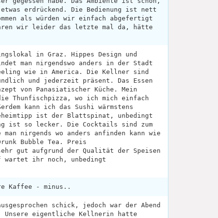
ser gegessen habe. Das Ambiente ist schön,
 etwas erdrückend. Die Bedienung ist nett
ommen als würden wir einfach abgefertigt
aren wir leider das letzte mal da, hätte
ingslokal in Graz. Hippes Design und
indet man nirgendswo anders in der Stadt
eeling wie in America. Die Kellner sind
undlich und jederzeit präsent. Das Essen
nzept von Panasiatischer Küche. Mein
die Thunfischpizza, wo ich mich einfach
ßerdem kann ich das Sushi wärmstens
eheimtipp ist der Blattspinat, unbedingt
ng ist so lecker. Die Cocktails sind zum
e man nirgends wo anders anfinden kann wie
Drunk Bubble Tea. Preis
sehr gut aufgrund der Qualität der Speisen
f wartet ihr noch, unbedingt
re Kaffee - minus..
ausgesprochen schick, jedoch war der Abend
. Unsere eigentliche Kellnerin hatte