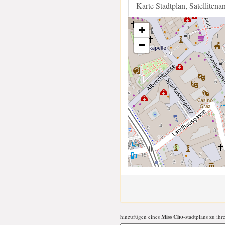
Karte Stadtplan, Satellitena
+
−
hinzufügen eines
Miss Cho
-stadtplans zu ihr