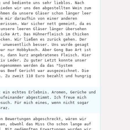
g und bediente uns sehr lieblos. Nach
hieden wir uns den abgestellten Wein zum
ehmen da unsere Gläser schon länger leer
de mir daraufhin von einer anderen
gerissen. War sicher nett gemeint, da es
 unsere leeren Gläser länger übersehen
hicke Art. Das Hühnerfleisch im Chicken
ocken. Wir ließen es zurück gehen. Der
r unwesentlich besser. Uns wurde gesagt
war nur Hobbykoch. Aber Gong Bao Art ist
es, dann kurz angebratenes Fleisch. Hier
tiv Leder. Zu guter Letzt konnte unser
angenommen werden da das "System
Das Beef Gericht war ausgezeichnet. Die
n. Zu zweit 110 Euro bezahlt und hungrig
t ein echtes Erlebnis. Aromen, Gerüche und
aufeinander abgestimmt. Ich freue mich
esuch. Für mich eines, wenn nicht sogar
Graz.
en Bewertungen abgeschreckt, wären wir
gen, obwohl das Miss Cho schon lange auf
d. Mit gedämpften Erwartungen wurden wir