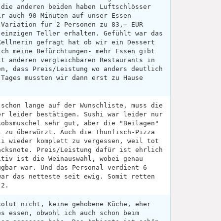
 die anderen beiden haben Luftschlösser
ir auch 90 Minuten auf unser Essen
 Variation für 2 Personen zu 83,— EUR
 einzigen Teller erhalten. Gefühlt war das
Kellnerin gefragt hat ob wir ein Dessert
ich meine Befürchtungen- mehr Essen gibt
it anderen vergleichbaren Restaurants in
en, dass Preis/Leistung wo anders deutlich
 Tages mussten wir dann erst zu Hause
 schon lange auf der Wunschliste, muss die
er leider bestätigen. Sushi war leider nur
kobsmuschel sehr gut, aber die "Beilagen"
l zu überwürzt. Auch die Thunfisch-Pizza
li wieder komplett zu vergessen, weil tot
acksnote. Preis/Leistung dafür ist ehrlich
itiv ist die Weinauswahl, wobei genau
ügbar war. Und das Personal verdient 6
war das netteste seit ewig. Somit retten
 2.
solut nicht, keine gehobene Küche, eher
es essen, obwohl ich auch schon beim