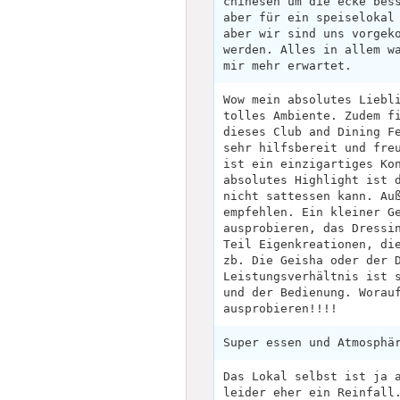
chinesen um die ecke bes
aber für ein speiselokal
aber wir sind uns vorgek
werden. Alles in allem w
mir mehr erwartet.
Wow mein absolutes Liebl
tolles Ambiente. Zudem f
dieses Club and Dining F
sehr hilfsbereit und fre
ist ein einzigartiges Ko
absolutes Highlight ist 
nicht sattessen kann. Au
empfehlen. Ein kleiner G
ausprobieren, das Dressi
Teil Eigenkreationen, di
zb. Die Geisha oder der 
Leistungsverhältnis ist 
und der Bedienung. Worau
ausprobieren!!!!
Super essen und Atmosphä
Das Lokal selbst ist ja 
leider eher ein Reinfall