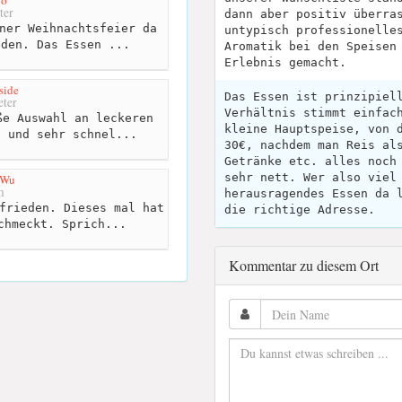
ho
ter
dann aber positiv überra
ner Weihnachtsfeier da
untypisch professionelle
eden. Das Essen ...
Aromatik bei den Speisen
Erlebnis gemacht.
side
Das Essen ist prinzipiel
ter
Verhältnis stimmt einfac
e Auswahl an leckeren
kleine Hauptspeise, von 
h und sehr schnel...
30€, nachdem man Reis al
Getränke etc. alles noch
sehr nett. Wer also viel
 Wu
m
herausragendes Essen da 
frieden. Dieses mal hat
die richtige Adresse.
chmeckt. Sprich...
Kommentar zu diesem Ort