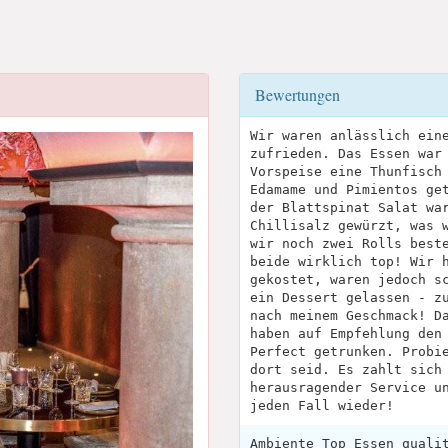
Bewertungen
Wir waren anlässlich ein
zufrieden. Das Essen war
Vorspeise eine Thunfisch
Edamame und Pimientos ge
der Blattspinat Salat wa
Chillisalz gewürzt, was 
wir noch zwei Rolls best
beide wirklich top! Wir 
gekostet, waren jedoch s
ein Dessert gelassen - z
nach meinem Geschmack! D
haben auf Empfehlung den
Perfect getrunken. Probi
dort seid. Es zahlt sich
herausragender Service u
jeden Fall wieder!
Ambiente Top Essen quali