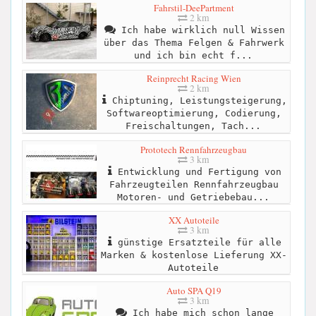
Fahrstil-DeePartment
2 km
Ich habe wirklich null Wissen
über das Thema Felgen & Fahrwerk
und ich bin echt f...
Reinprecht Racing Wien
2 km
Chiptuning, Leistungsteigerung,
Softwareoptimierung, Codierung,
Freischaltungen, Tach...
Prototech Rennfahrzeugbau
3 km
Entwicklung und Fertigung von
Fahrzeugteilen Rennfahrzeugbau
Motoren- und Getriebebau...
XX Autoteile
3 km
günstige Ersatzteile für alle
Marken & kostenlose Lieferung XX-
Autoteile
Auto SPA Q19
3 km
Ich habe mich schon lange