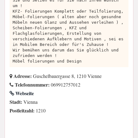
Sie und Setzen es für Sie nach Ihrem Wunsch
um !
KFZ- Folierungen Komplett oder Teilfolierung,
Möbel-Folierungen ( alten aber noch gesundne
Möbeln neuen Glanz und Aussehen verleihen ) ,
Scheiben-Folierungen , KFZ und
Flachglasfolierungen, Erstellung von
verschiedenen Aufklebern und Motiven , sei es
in Mobilem Bereich oder für's Zuhause !
Wir bemühen uns darum das Sie glücklich und
zufrieden werden !
Möbel folierungen und Design
Adresse:
Guschelbauergasse 8, 1210 Vienne
Telefonnummer:
069912757012
Webseite
Stadt:
Vienna
Postleitzahl:
1210