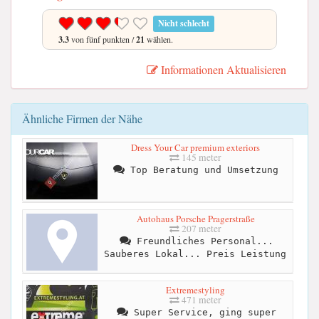
Nicht schlecht
3.3
von fünf punkten /
21
wählen.
Informationen Aktualisieren
Ähnliche Firmen der Nähe
Dress Your Car premium exteriors
145 meter
Top Beratung und Umsetzung
Autohaus Porsche Pragerstraße
207 meter
Freundliches Personal...
Sauberes Lokal... Preis Leistung
Extremestyling
471 meter
Super Service, ging super