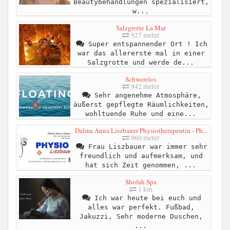
Beautybehandlungen spezialisiert,
w...
Salzgrotte La Mar
927 meter
Super entspannender Ort ! Ich
war das allererste mal in einer
Salzgrotte und werde de...
Schwerelos
942 meter
Sehr angenehme Atmosphäre,
äußerst gepflegte Räumlichkeiten,
wohltuende Ruhe und eine...
Dalma Anna Liszbauer Physiotherapeutin - Ph...
960 meter
Frau Liszbauer war immer sehr
freundlich und aufmerksam, und
hat sich Zeit genommen, ...
Shofah Spa
1 km
Ich war heute bei euch und
alles war perfekt. Fußbad,
Jakuzzi, Sehr moderne Duschen,
...