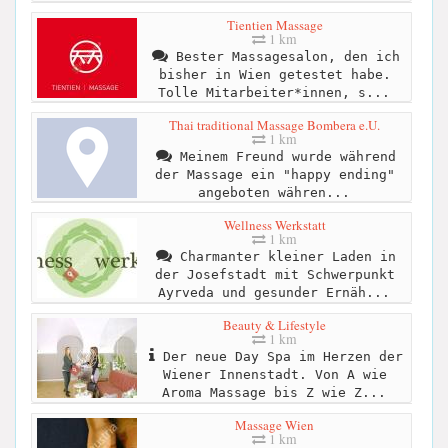
Tientien Massage
1 km
Bester Massagesalon, den ich
bisher in Wien getestet habe.
Tolle Mitarbeiter*innen, s...
Thai traditional Massage Bombera e.U.
1 km
Meinem Freund wurde während
der Massage ein "happy ending"
angeboten währen...
Wellness Werkstatt
1 km
Charmanter kleiner Laden in
der Josefstadt mit Schwerpunkt
Ayrveda und gesunder Ernäh...
Beauty & Lifestyle
1 km
Der neue Day Spa im Herzen der
Wiener Innenstadt. Von A wie
Aroma Massage bis Z wie Z...
Massage Wien
1 km