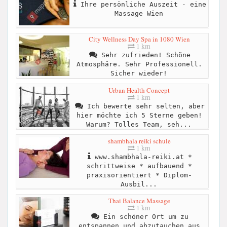
Ihre persönliche Auszeit - eine
Massage Wien
City Wellness Day Spa in 1080 Wien
1 km
Sehr zufrieden! Schöne
Atmosphäre. Sehr Professionell.
Sicher wieder!
Urban Health Concept
1 km
Ich bewerte sehr selten, aber
hier möchte ich 5 Sterne geben!
Warum? Tolles Team, seh...
shambhala reiki schule
1 km
www.shambhala-reiki.at *
schrittweise * aufbauend *
praxisorientiert * Diplom-
Ausbil...
Thai Balance Massage
1 km
Ein schöner Ort um zu
entspannen und abzutauchen aus