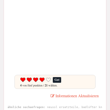
Gut
4
von fünf punkten /
21
wählen.
Informationen Aktualisieren
ähnliche suchanfragen:
neussl ersatzteile, badlüfter kn