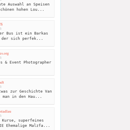
te Auswahl an Speisen
schönen hohen Lou...
US
m
er Bus ist ein Barkas
 der sich perfek...
es.org
m
s & Event Photographer
dt
m
was zur Geschichte Van
t man in den Hau...
 stadlau
m
 Kurse, superfeines
IE Ehemalige Malzfa...