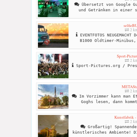
Übersetzt von Google Gu
und Getränken in einer 
selfieB
2 k
EVENTFOTOS NEUGEMACHT D
B1000 Oldtimer-Minibus,
Sport-Pictur
2 k
Sport-Pictures.org / Pres
METASta
2 k
Im Vorzimmer kann man Et
Goghs lesen, dann komm
Kunstfabrik -
2 k
Großartig! Spannende
künstlerisches Ambiente! D