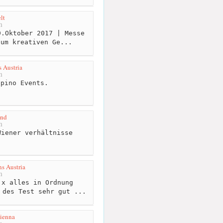
lt
m
.Oktober 2017 | Messe
zum kreativen Ge...
s Austria
m
pino Events.
and
m
iener verhältnisse
s Austria
m
x alles in Ordnung
 des Test sehr gut ...
ienna