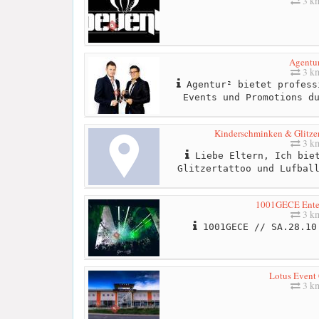
3 k
Agentur
3 k
Agentur² bietet profess
Events und Promotions d
Kinderschminken & Glitzert
3 k
Liebe Eltern, Ich biet
Glitzertattoo und Lufbal
1001GECE Ente
3 k
1001GECE // SA.28.10
Lotus Event 
3 k