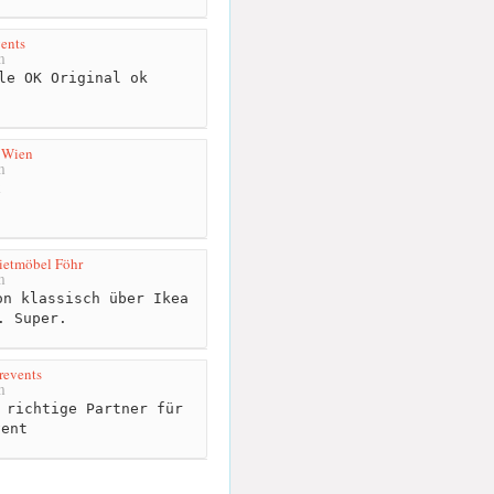
ents
m
le OK Original ok
 Wien
m
x
ietmöbel Föhr
m
n klassisch über Ikea
. Super.
revents
m
 richtige Partner für
vent