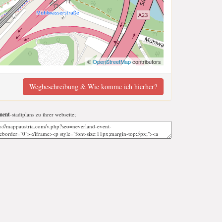
©
OpenStreetMap
contributors
Wegbeschreibung & Wie komme ich hierher?
ment
-stadtplans zu ihrer webseite;