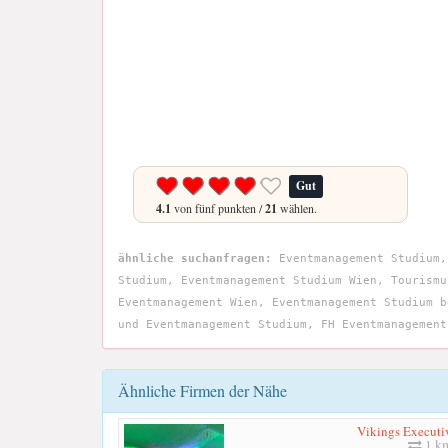
Gut
4.1
von fünf punkten /
21
wählen.
ähnliche suchanfragen:
Eventmanagement Studium,
Studium, Eventmanagement Studium Wien, Tourismu
Eventmanagement Wien, Eventmanagement Studium b
und Eventmanagement Studium, FH Eventmanagement
Ähnliche Firmen der Nähe
Vikings Execut
1 k