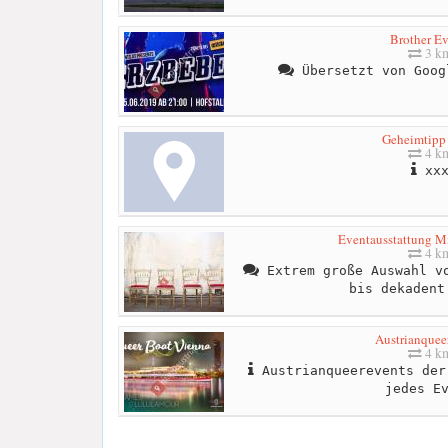
Brother Ev
3 k
Übersetzt von Goog
Geheimtipp
4 k
xx
Eventausstattung M
4 k
Extrem große Auswahl vo
bis dekadent
Austrianquee
4 k
Austrianqueerevents der
jedes E