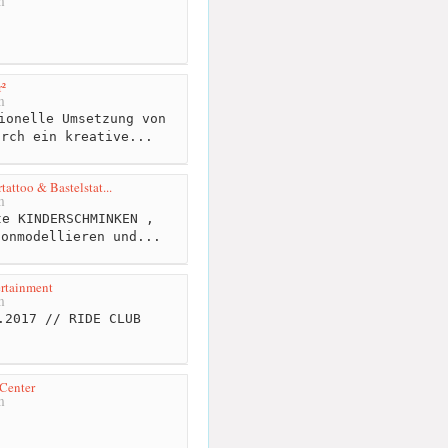
m
²
m
ionelle Umsetzung von
urch ein kreative...
attoo & Bastelstat...
m
e KINDERSCHMINKEN ,
lonmodellieren und...
rtainment
m
.2017 // RIDE CLUB
Center
m