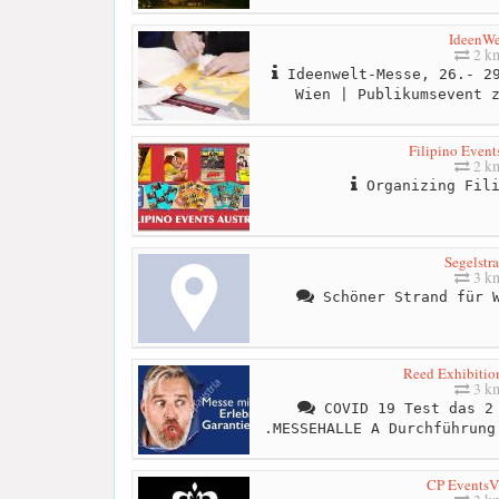
IdeenWe
2 k
Ideenwelt-Messe, 26.- 29
Wien | Publikumsevent 
Filipino Event
2 k
Organizing Fili
Segelstr
3 k
Schöner Strand für W
Reed Exhibition
3 k
COVID 19 Test das 2 
.MESSEHALLE A Durchführung
CP EventsV