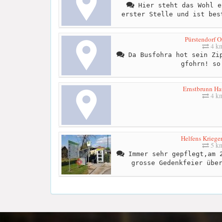
Hier steht das Wohl e
erster Stelle und ist bes
Pürstendorf O
4 k
Da Busfohra hot sein Zip
gfohrn! so
Ernstbrunn Ha
4 k
Helfens Kriege
5 k
Immer sehr gepflegt,am 2
grosse Gedenkfeier übe