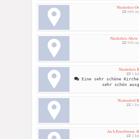
Niederleis Or
686 me
Niederleis Abzw
956 me
Niederleis 
1 k
Eine sehr schöne Kirche
sehr schön aus
Nodendorf K
1 k
Au b.Ernstbrunn A
2 k