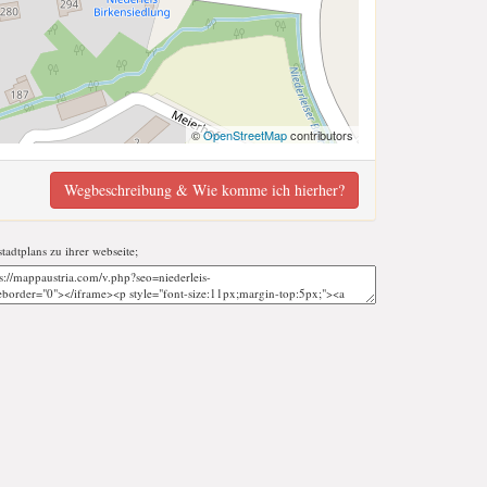
©
OpenStreetMap
contributors
Wegbeschreibung & Wie komme ich hierher?
stadtplans zu ihrer webseite;