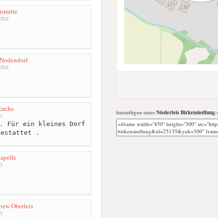
tsmitte
ter
 Nodendorf
ter
Kirche
hinzufügen eines
Niederleis Birkensiedlung
-
m
. Für ein kleines Dorf
gestattet .
apelle
m
bzw Oberleis
m