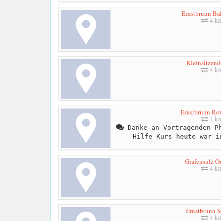
Ernstbrunn Ba
4 k
Kleinsitzend
4 k
Ernstbrunn Rot
4 k
Danke an Vortragenden Ph
Hilfe Kurs heute war i
Grafensulz Or
4 k
Ernstbrunn S
4 k