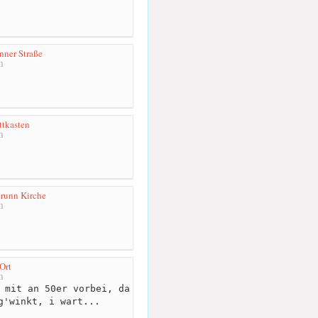
nner Straße
m
tkasten
m
brunn Kirche
m
Ort
m
 mit an 50er vorbei, da
g'winkt, i wart...