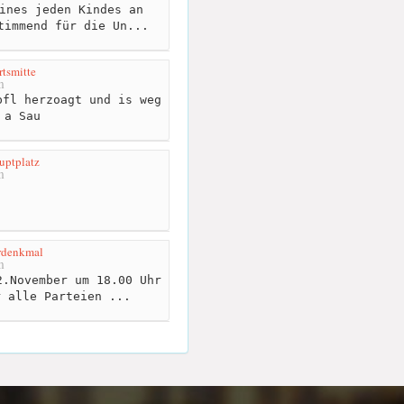
ines jeden Kindes an
timmend für die Un...
rtsmitte
m
fl herzoagt und is weg
 a Sau
uptplatz
m
rdenkmal
m
.November um 18.00 Uhr
r alle Parteien ...