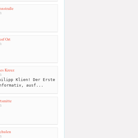
hnstraße
m
orf Ort
m
es Kreuz
m
ilipp Klien! Der Erste
nformativ, ausf...
tsmitte
m
chulen
m