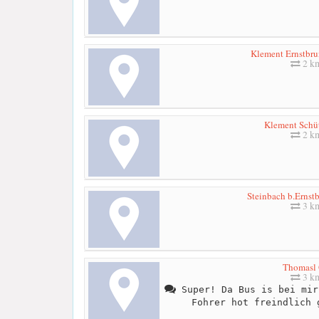
Klement Ernstbru
2 k
Klement Schüt
2 k
Steinbach b.Ernst
3 k
Thomasl 
3 k
Super! Da Bus is bei mir
Fohrer hot freindlich 