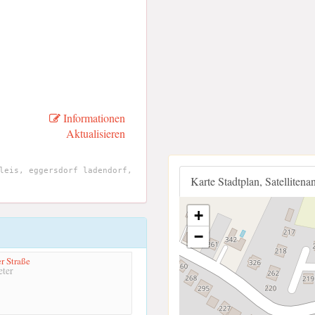
Informationen
Aktualisieren
leis, eggersdorf ladendorf,
Karte Stadtplan, Satellitena
+
−
r Straße
ter