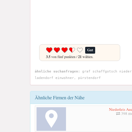
Gut
3.5
von fünf punkten /
21
wählen.
ähnliche suchanfragen:
graf schaffgotsch nieder
ladendorf einwohner, pürstendorf
Ähnliche Firmen der Nähe
Niederleis Aue
398 me