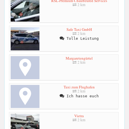
RSL-Premium Chauffeured Services
2 km
Safe Taxi GmbH
2 km
Tolle Leistung
Margaretengürtel
2 km
Taxi zum Flughafen
2 km
Ich hasse euch
Vietra
2 km